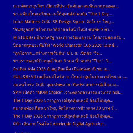
กรมพัฒนาธุรกิจฯ เปิดเวทีประชันศักยภาพเฟ้นหาสุดยอดแ...
ชาวเชียงใหม่เตรียมม่วนให้สุดพลัง! พบกับ “The 1 Day...
Lotus Mattress จับมือ SB Design Square จัดโปรฯ ใหญ...
“อินฟลูออส” สร้างประวัติศาสตร์หน้าใหม่! ขนทัพ 5 ตำ...
M STUDIO ผนึกภาครัฐ กระทรวงวัฒนธรรม โดยกรมส่งเสริม...
ปิดฉากสุดประทับใจ! "World Character Cup 2026"แมตช์...
“ทุกโอกาส...สร้างการเริ่มต้น” ป.ป.ส. เปิดตัว “วิ่ง...
ชาวราชพฤกษ์ปักหมุดไว้เลย 9 พ.ค.นี้! พบกับ “The 1 D...
ProPak Asia 2026 ย้ายสู่ อิมแพ็ค เมืองทองธานี ขยาย...
PULL&BEAR เผยโฉมสโตร์สาขาใหม่ล่าสุดในประเทศไทย ณ เ...
สแตนโบรค จับมือ อุดมซัพพลาย เปิดประสบการณ์เนื้อแอง...
SPM เปิดตัว “MOM Choice” เจาะตลาดอาหารแมวเกรด holi...
The 1 Day 2026 ปรากฏการณ์สุดคุ้มแห่งปี ช้อปไม่หยุด...
สมาคมท่องเที่ยวเขาใหญ่ จัดโครงการข้าวแกง 30 บาท รั...
The 1 Day 2026 ปรากฏการณ์สุดคุ้มแห่งปี ช้อปไม่หยุด...
ดีป้า เดินสายโรดโชว์ Accelerate Digital Agricultur...