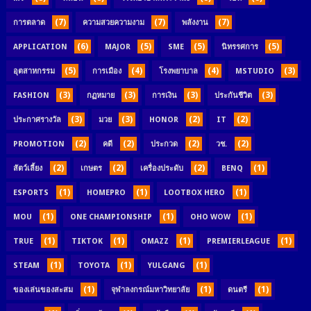
(7)
(7)
(7)
การตลาด
ความสวยความงาม
พลังงาน
(6)
(5)
(5)
(5)
APPLICATION
MAJOR
SME
นิทรรศการ
(5)
(4)
(4)
(3)
อุตสาหกรรม
การเมือง
โรงพยาบาล
MSTUDIO
(3)
(3)
(3)
(3)
FASHION
กฏหมาย
การเงิน
ประกันชีวิต
(3)
(3)
(2)
(2)
ประกาศรางวัล
มวย
HONOR
IT
(2)
(2)
(2)
(2)
PROMOTION
คดี
ประกวด
วช.
(2)
(2)
(2)
(1)
สัตว์เลี้ยง
เกษตร
เครื่องประดับ
BENQ
(1)
(1)
(1)
ESPORTS
HOMEPRO
LOOTBOX HERO
(1)
(1)
(1)
MOU
ONE CHAMPIONSHIP
OHO WOW
(1)
(1)
(1)
(1)
TRUE
TIKTOK
OMAZZ
PREMIERLEAGUE
(1)
(1)
(1)
STEAM
TOYOTA
YULGANG
(1)
(1)
(1)
ของเล่นของสะสม
จุฬาลงกรณ์มหาวิทยาลัย
ดนตรี