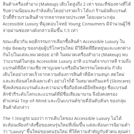
สินค้าเครื่องสำอาง (Makeup) เติบโตสูงถึง 2 เท่า ขณะที่ช่องทางที่ได้
รับความนิยมและกำลังเติบโตอย่างรวดเร็ว ได้แก่ ร้านมัลติแบรนด์
บิวตี้ที่รวบรวมสินค้าจากหลากหลายประเทศ โดยเฉพาะกลุ่ม
Accessible Luxury ที่มุ่งตอบโจทย์ Young Consumers มีจำนวนผู้ใช้
จ่ายผ่านช่องทางดังกล่าวเพิ่มขึ้น 1.5 เท่า
ขณะเดียวกัน พฤติกรรมการเลือกซื้อสินค้า Accessible Luxury ใน
กลุ่ม Beauty ของกลุ่มผู้บริโภครุ่นใหม่ มีวิธีคิดที่ยืดหยุ่นและแตกต่าง
กันไปในแต่ละหมวดย่อย อาทิ ในหมวดเครื่องสำอาง (Makeup) พบ
ว่าแบรนด์ในกลุ่ม Accessible Luxury อาทิ แบรนด์จากเกาหลี รวมถึง
แบรนด์ที่มีความเชี่ยวชาญเฉพาะหรือมีนวัตกรรมโดดเด่น กำลัง
เติบโตอย่างรวดเร็วจากความต้องการสินค้าที่มีความสนุก สดใหม่
และสะท้อนสไตล์เฉพาะตัว อย่างไรก็ดี ในหมวดสกินแคร์ (Skincare)
ซึ่งพลังของแบรนด์และความน่าเชื่อถือยังคงมีอิทธิพลสูง ชื่อแบรนด์
ลักชัวรีระดับโลกและแบรนด์ที่มีชื่อเสียงมานาน จึงยังคงครอง
ตำแหน่ง Top-of-Mind และเป็นแบรนด์ขายดีอันดับต้นๆ ของกลุ่ม
สินค้าดังกล่าว
The 1 Insight มองว่า การเติบโตของ Accessible Luxury ไม่ได้
สะท้อนเพียงกำลังซื้อของคนรุ่นใหม่ที่เพิ่มขึ้น แต่สะท้อนการนิยามคำ
ว่า “Luxury” ขึ้นใหม่ของคนรุ่นใหม่ ที่ให้ความสำคัญกับตัวตน คุณค่า