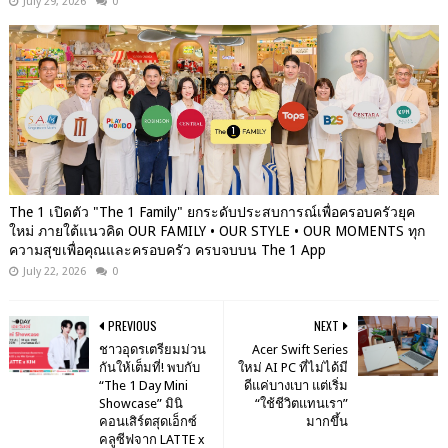
July 29, 2026
0
The 1 เปิดตัว "The 1 Family" ยกระดับประสบการณ์เพื่อครอบครัวยุค
ใหม่ ภายใต้แนวคิด OUR FAMILY • OUR STYLE • OUR MOMENTS ทุก
ความสุขเพื่อคุณและครอบครัว ครบจบบน The 1 App
July 22, 2026
0
PREVIOUS
NEXT
ชาวอุดรเตรียมม่วน
Acer Swift Series
กันให้เต็มที่! พบกับ
ใหม่ AI PC ที่ไม่ได้มี
“The 1 Day Mini
ดีแค่บางเบา แต่เริ่ม
Showcase” มินิ
“ใช้ชีวิตแทนเรา”
คอนเสิร์ตสุดเอ็กซ์
มากขึ้น
คลูซีฟจาก LATTE x