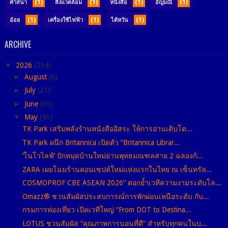
(1)
(1)
(1)
(1)
ศาสนา
สิ่งแวดล้อม
หนังสือ
อัญมณี
(1)
(1)
(1)
อ้อย
เครื่องใช้ไฟฟ้า
ไต้หวัน
ARCHIVE
▼
2026
(214)
►
August
(6)
►
July
(21)
►
June
(30)
▼
May
(41)
TK Park เสริมพลังร้านหนังสืออิสระ ให้การอ่านเติบโต...
TK Park ผนึก Britannica เปิดตัว “Britannica Librar...
‘โนโวไลฟ์’ ปักหมุดบ้านใหม่ย่านพุทธมณฑลสาย 2 ฉลองก้...
ZARA เผยโฉมร้านคอนเซปต์ใหม่แห่งแรกในไทย ณ เซ็นทรัล...
COSMOPROF CBE ASEAN 2026” ตอกย้ำเวทีความงามระดับโล...
Omazz® ชวนสัมผัสประสบการณ์การพักผ่อนเหนือระดับ กับ...
กรมการท่องเที่ยว เปิดเวทีใหญ่ “From DOT to Destina...
LOTUS ชวนสัมผัส “คุณภาพการนอนที่ดี” สำหรับทุกคนในบ...