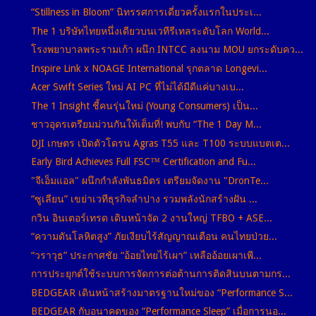
“Stillness in Bloom” นิทรรศการเดี่ยวครั้งแรกในประเ...
The 1 บริษัทไทยหนึ่งเดียวบนเวทีรีเทลระดับโลก World...
โรงพยาบาลพระรามเก้า ผนึก INTCC ลงนาม MOU ยกระดับคว...
Inspire Link x NOAGE International รุกตลาด Longevi...
Acer Swift Series ใหม่ AI PC ที่ไม่ได้มีดีแค่บางเบ...
The 1 Insight ชี้คนรุ่นใหม่ (Young Consumers) เป็น...
ชาวอุดรเตรียมม่วนกันให้เต็มที่! พบกับ “The 1 Day M...
DJI เกษตร เปิดตัวโดรน Agras T55 และ T100 ระบบแบตเต...
Early Bird Achieves Full FSC™ Certification and Fu...
"จีเอ็มแอล" ผนึกกำลังพันธมิตร เตรียมจัดงาน "DronTe...
“ซูเลียน” เขย่าเวทีธุรกิจลำปาง รวมพลังนักสร้างฝัน ...
กวิน อินเตอร์เทรด เดินหน้าจัด 2 งานใหญ่ TFBO + ASE...
“ความดันโลหิตสูง” ภัยเงียบไร้สัญญาณเตือน คนไทยป่วย...
“วราวุธ” ประกาศชัย “อ้อยไทยไร้เผา” เหลืออ้อยเผาเพี...
การประยุกต์ใช้ระบบการจัดการต่อต้านการติดสินบนตามกร...
BEDGEAR เดินหน้าสร้างมาตรฐานใหม่ของ “Performance S...
BEDGEAR กับอนาคตของ “Performance Sleep” เมื่อการนอ...