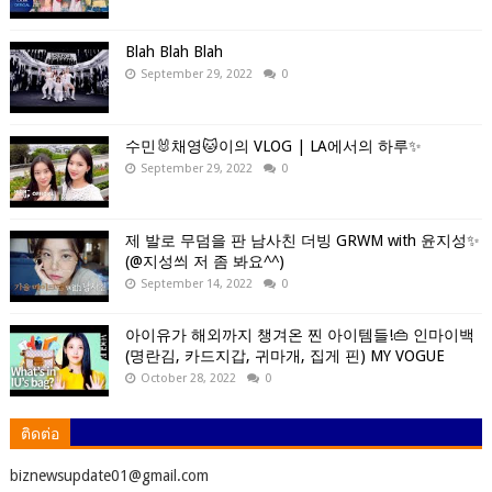
Blah Blah Blah
September 29, 2022
0
수민🐰채영🐱이의 VLOG | LA에서의 하루✨
September 29, 2022
0
제 발로 무덤을 판 남사친 더빙 GRWM with 윤지성✨
(@지성씌 저 좀 봐요^^)
September 14, 2022
0
아이유가 해외까지 챙겨온 찐 아이템들!👜 인마이백
(명란김, 카드지갑, 귀마개, 집게 핀) MY VOGUE
October 28, 2022
0
ติดต่อ
ิbiznewsupdate01@gmail.com