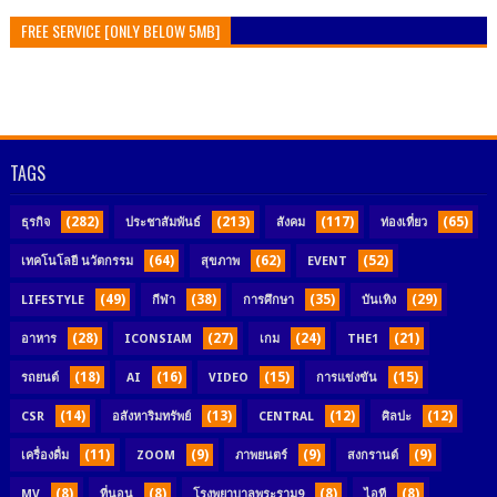
FREE SERVICE [ONLY BELOW 5MB]
TAGS
(282)
(213)
(117)
(65)
ธุรกิจ
ประชาสัมพันธ์
สังคม
ท่องเที่ยว
(64)
(62)
(52)
เทคโนโลยี นวัตกรรม
สุขภาพ
EVENT
(49)
(38)
(35)
(29)
LIFESTYLE
กีฬา
การศึกษา
บันเทิง
(28)
(27)
(24)
(21)
อาหาร
ICONSIAM
เกม
THE1
(18)
(16)
(15)
(15)
รถยนต์
AI
VIDEO
การแข่งขัน
(14)
(13)
(12)
(12)
CSR
อสังหาริมทรัพย์
CENTRAL
ศิลปะ
(11)
(9)
(9)
(9)
เครื่องดื่ม
ZOOM
ภาพยนตร์
สงกรานต์
(8)
(8)
(8)
(8)
MV
ที่นอน
โรงพยาบาลพระราม9
ไอที