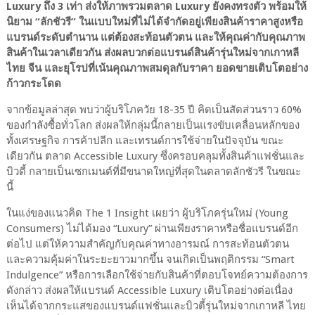
Luxury ถึง 3 เท่า ส่งให้ภาพรวมตลาด Luxury ยังคงทรงตัว พร้อมให้
นิยาม “ลักชัวรี” ในแบบใหม่ที่ไม่ได้จำกัดอยู่เพียงสินค้าราคาสูงหรือ
แบรนด์ระดับตำนาน แต่ต้องสะท้อนตัวตน และให้คุณค่ากับคุณภาพ
สินค้าในเวลาเดียวกัน ส่งผลบวกต่อแบรนด์สินค้ารุ่นใหม่จากเกาหลี
ไทย จีน และยุโรปที่เน้นคุณภาพสมดุลกับราคา ยอดขายเติบโตอย่าง
ก้าวกระโดด
จากข้อมูลล่าสุด พบว่าผู้บริโภควัย 18-35 ปี คิดเป็นสัดส่วนราว 60%
ของกำลังซื้อทั่วโลก ส่งผลให้กลุ่มนี้กลายเป็นแรงขับเคลื่อนหลักของ
ทั้งเศรษฐกิจ การค้าปลีก และเทรนด์การใช้จ่ายในปัจจุบัน ขณะ
เดียวกัน ตลาด Accessible Luxury ซึ่งครอบคลุมทั้งสินค้าแฟชั่นและ
บิวตี้ กลายเป็นเซกเมนต์ที่มีขนาดใหญ่ที่สุดในตลาดลักชัวรี ในขณะ
นี้
ในแง่ของแนวคิด The 1 Insight เผยว่า ผู้บริโภครุ่นใหม่ (Young
Consumers) ไม่ได้มอง “Luxury” ผ่านเพียงราคาหรือชื่อแบรนด์อีก
ต่อไป แต่ให้ความสำคัญกับคุณค่าทางอารมณ์ การสะท้อนตัวตน
และความคุ้มค่าในระยะยาวมากขึ้น จนเกิดเป็นพฤติกรรม “Smart
Indulgence” หรือการเลือกใช้จ่ายกับสินค้าที่ตอบโจทย์ความต้องการ
ดังกล่าว ส่งผลให้แบรนด์ Accessible Luxury เติบโตอย่างต่อเนื่อง
เห็นได้จากกระแสของแบรนด์แฟชั่นและบิวตี้รุ่นใหม่จากเกาหลี ไทย