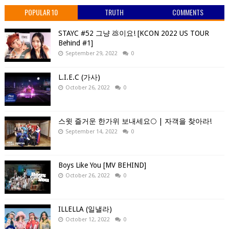
POPULAR 10
TRUTH
COMMENTS
STAYC #52 그냥 💩이요! [KCON 2022 US TOUR
Behind #1]
September 29, 2022
0
L.I.E.C (가사)
October 26, 2022
0
스윗 즐거운 한가위 보내세요🌕 | 자객을 찾아라!
September 14, 2022
0
Boys Like You [MV BEHIND]
October 26, 2022
0
ILLELLA (일낼라)
October 12, 2022
0