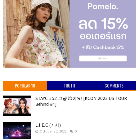
POPULAR 10
TRUTH
COMMENTS
STAYC #52 그냥 💩이요! [KCON 2022 US TOUR
Behind #1]
L.I.E.C (가사)
October 26, 2022
0