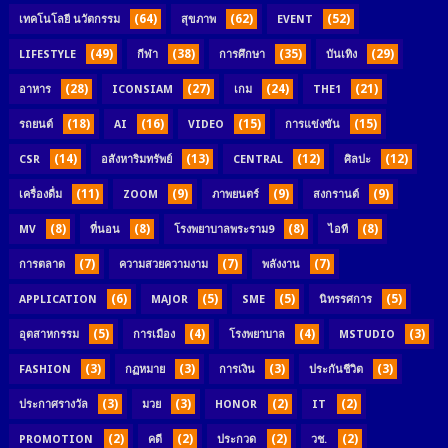
(64)
(62)
(52)
เทคโนโลยี นวัตกรรม
สุขภาพ
EVENT
(49)
(38)
(35)
(29)
LIFESTYLE
กีฬา
การศึกษา
บันเทิง
(28)
(27)
(24)
(21)
อาหาร
ICONSIAM
เกม
THE1
(18)
(16)
(15)
(15)
รถยนต์
AI
VIDEO
การแข่งขัน
(14)
(13)
(12)
(12)
CSR
อสังหาริมทรัพย์
CENTRAL
ศิลปะ
(11)
(9)
(9)
(9)
เครื่องดื่ม
ZOOM
ภาพยนตร์
สงกรานต์
(8)
(8)
(8)
(8)
MV
ที่นอน
โรงพยาบาลพระราม9
ไอที
(7)
(7)
(7)
การตลาด
ความสวยความงาม
พลังงาน
(6)
(5)
(5)
(5)
APPLICATION
MAJOR
SME
นิทรรศการ
(5)
(4)
(4)
(3)
อุตสาหกรรม
การเมือง
โรงพยาบาล
MSTUDIO
(3)
(3)
(3)
(3)
FASHION
กฏหมาย
การเงิน
ประกันชีวิต
(3)
(3)
(2)
(2)
ประกาศรางวัล
มวย
HONOR
IT
(2)
(2)
(2)
(2)
PROMOTION
คดี
ประกวด
วช.