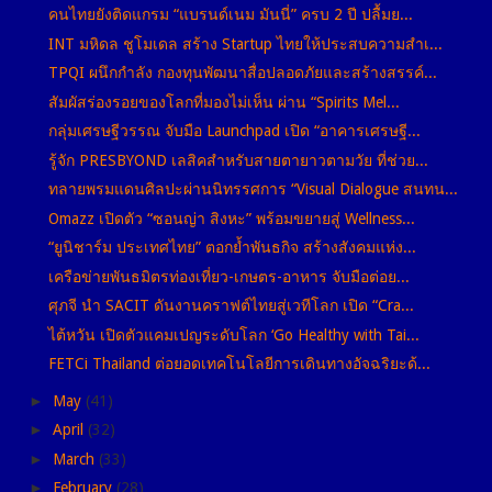
คนไทยยังติดแกรม “แบรนด์เนม มันนี่” ครบ 2 ปี ปลื้มย...
INT มหิดล ชูโมเดล สร้าง Startup ไทยให้ประสบความสำเ...
TPQI ผนึกกำลัง กองทุนพัฒนาสื่อปลอดภัยและสร้างสรรค์...
สัมผัสร่องรอยของโลกที่มองไม่เห็น ผ่าน “Spirits Mel...
กลุ่มเศรษฐีวรรณ จับมือ Launchpad เปิด “อาคารเศรษฐี...
รู้จัก PRESBYOND เลสิคสำหรับสายตายาวตามวัย ที่ช่วย...
ทลายพรมแดนศิลปะผ่านนิทรรศการ “Visual Dialogue สนทน...
Omazz เปิดตัว “ซอนญ่า สิงหะ” พร้อมขยายสู่ Wellness...
“ยูนิชาร์ม ประเทศไทย” ตอกย้ำพันธกิจ สร้างสังคมแห่ง...
เครือข่ายพันธมิตรท่องเที่ยว-เกษตร-อาหาร จับมือต่อย...
ศุภจี นำ SACIT ดันงานคราฟต์ไทยสู่เวทีโลก เปิด “Cra...
ไต้หวัน เปิดตัวแคมเปญระดับโลก ‘Go Healthy with Tai...
FETCi Thailand ต่อยอดเทคโนโลยีการเดินทางอัจฉริยะด้...
►
May
(41)
►
April
(32)
►
March
(33)
►
February
(28)