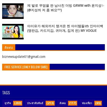
제 발로 무덤을 판 남사친 더빙 GRWM with 윤지성✨
(@지성씌 저 좀 봐요^^)
아이유가 해외까지 챙겨온 찐 아이템들!👜 인마이백
(명란김, 카드지갑, 귀마개, 집게 핀) MY VOGUE
ติดต่อ
ิbiznewsupdate01@gmail.com
FREE SERVICE [ONLY BELOW 5MB]
TAGS
(283)
(213)
(117)
(65)
ธุรกิจ
ประชาสัมพันธ์
สังคม
ท่องเที่ยว