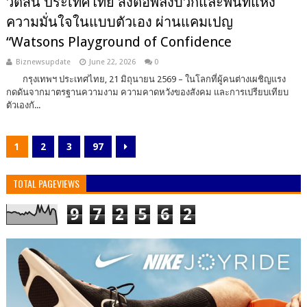
วัตสัน ประเทศไทย ส่งต่อพลังบวกและพื้นที่แห่ง
ความมั่นใจในแบบตัวเอง ผ่านแคมเปญ
“Watsons Playground of Confidence
Biznewsupdate
June 22, 2026
0
กรุงเทพฯ ประเทศไทย, 21 มิถุนายน 2569 – ในโลกที่ผู้คนต่างเผชิญแรง
กดดันจากมาตรฐานความงาม ความคาดหวังของสังคม และการเปรียบเทียบ
ตัวเองกั...
1
2
3
97
TOTAL PAGEVIEWS
9
7
2
5
6
2