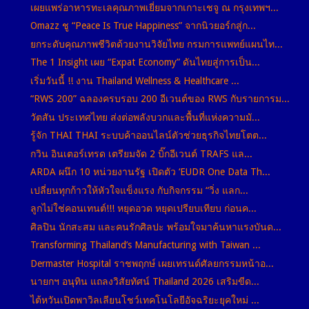
เผยแพร่อาหารทะเลคุณภาพเยี่ยมจากเกาะเชจู ณ กรุงเทพฯ...
Omazz ชู “Peace Is True Happiness” จากนิวยอร์กสู่ก...
ยกระดับคุณภาพชีวิตด้วยงานวิจัยไทย กรมการแพทย์แผนไท...
The 1 Insight เผย “Expat Economy” ดันไทยสู่การเป็น...
เริ่มวันนี้ !! งาน Thailand Wellness & Healthcare ...
“RWS 200” ฉลองครบรอบ 200 อีเวนต์ของ RWS กับรายการม...
วัตสัน ประเทศไทย ส่งต่อพลังบวกและพื้นที่แห่งความมั...
รู้จัก THAI THAI ระบบค้าออนไลน์ตัวช่วยธุรกิจไทยโตต...
กวิน อินเตอร์เทรด เตรียมจัด 2 บิ๊กอีเวนต์ TRAFS แล...
ARDA ผนึก 10 หน่วยงานรัฐ เปิดตัว ‘EUDR One Data Th...
เปลี่ยนทุกก้าวให้หัวใจแข็งแรง กับกิจกรรม “วิ่ง แลก...
ลูกไม่ใช่คอนเทนต์!!! หยุดอวด หยุดเปรียบเทียบ ก่อนค...
ศิลปิน นักสะสม และคนรักศิลปะ พร้อมใจมาค้นหาแรงบันด...
Transforming Thailand’s Manufacturing with Taiwan ...
Dermaster Hospital ราชพฤกษ์ เผยเทรนด์ศัลยกรรมหน้าอ...
นายกฯ อนุทิน แถลงวิสัยทัศน์ Thailand 2026 เสริมขีด...
ไต้หวันเปิดพาวิลเลียนโชว์เทคโนโลยีอัจฉริยะยุคใหม่ ...