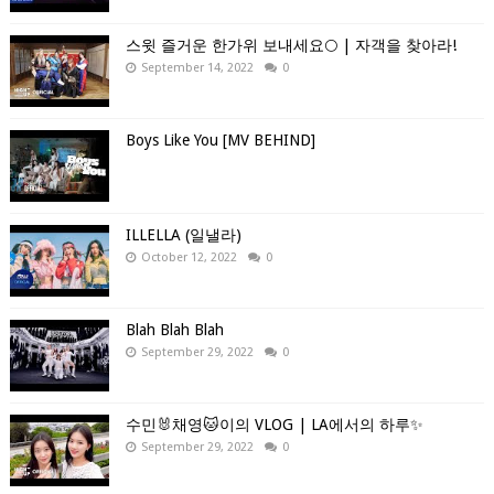
스윗 즐거운 한가위 보내세요🌕 | 자객을 찾아라!
September 14, 2022
0
Boys Like You [MV BEHIND]
ILLELLA (일낼라)
October 12, 2022
0
Blah Blah Blah
September 29, 2022
0
수민🐰채영🐱이의 VLOG | LA에서의 하루✨
September 29, 2022
0