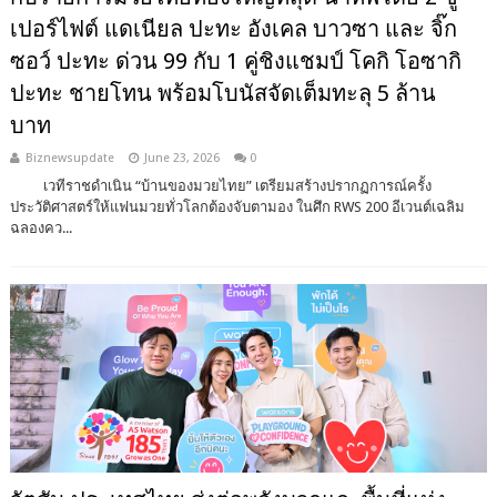
เปอร์ไฟต์ แดเนียล ปะทะ อังเคล บาวซา และ จิ๊ก
ซอว์ ปะทะ ด่วน 99 กับ 1 คู่ชิงแชมป์ โคกิ โอซากิ
ปะทะ ชายโทน พร้อมโบนัสจัดเต็มทะลุ 5 ล้าน
บาท
Biznewsupdate
June 23, 2026
0
เวทีราชดำเนิน “บ้านของมวยไทย” เตรียมสร้างปรากฏการณ์ครั้ง
ประวัติศาสตร์ให้แฟนมวยทั่วโลกต้องจับตามอง ในศึก RWS 200 อีเวนต์เฉลิม
ฉลองคว...