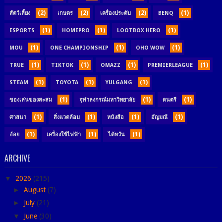
(2)
(2)
(2)
(1)
สัตว์เลี้ยง
เกษตร
เครื่องประดับ
BENQ
(1)
(1)
(1)
ESPORTS
HOMEPRO
LOOTBOX HERO
(1)
(1)
(1)
MOU
ONE CHAMPIONSHIP
OHO WOW
(1)
(1)
(1)
(1)
TRUE
TIKTOK
OMAZZ
PREMIERLEAGUE
(1)
(1)
(1)
STEAM
TOYOTA
YULGANG
(1)
(1)
(1)
ของเล่นของสะสม
จุฬาลงกรณ์มหาวิทยาลัย
ดนตรี
(1)
(1)
(1)
(1)
ศาสนา
สิ่งแวดล้อม
หนังสือ
อัญมณี
(1)
(1)
(1)
อ้อย
เครื่องใช้ไฟฟ้า
ไต้หวัน
ARCHIVE
▼
2026
(215)
►
August
(7)
►
July
(21)
▼
June
(30)