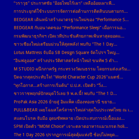
“วราวุธ” ประกาศชัย “อ้อยไทยไร้เผา” เหลืออ้อยเผาเพี...
การประยุกต์ใช้ระบบการจัดการต่อต้านการติดสินบนตามกร...
BEDGEAR เดินหน้าสร้างมาตรฐานใหม่ของ “Performance S...
BEDGEAR กับอนาคตของ “Performance Sleep” เมื่อการนอ...
กรมพัฒนาธุรกิจฯ เปิดเวทีประชันศักยภาพเฟ้นหาสุดยอดแ...
ชาวเชียงใหม่เตรียมม่วนให้สุดพลัง! พบกับ “The 1 Day...
Lotus Mattress จับมือ SB Design Square จัดโปรฯ ใหญ...
“อินฟลูออส” สร้างประวัติศาสตร์หน้าใหม่! ขนทัพ 5 ตำ...
M STUDIO ผนึกภาครัฐ กระทรวงวัฒนธรรม โดยกรมส่งเสริม...
ปิดฉากสุดประทับใจ! "World Character Cup 2026"แมตช์...
“ทุกโอกาส...สร้างการเริ่มต้น” ป.ป.ส. เปิดตัว “วิ่ง...
ชาวราชพฤกษ์ปักหมุดไว้เลย 9 พ.ค.นี้! พบกับ “The 1 D...
ProPak Asia 2026 ย้ายสู่ อิมแพ็ค เมืองทองธานี ขยาย...
PULL&BEAR เผยโฉมสโตร์สาขาใหม่ล่าสุดในประเทศไทย ณ เ...
สแตนโบรค จับมือ อุดมซัพพลาย เปิดประสบการณ์เนื้อแอง...
SPM เปิดตัว “MOM Choice” เจาะตลาดอาหารแมวเกรด holi...
The 1 Day 2026 ปรากฏการณ์สุดคุ้มแห่งปี ช้อปไม่หยุด...