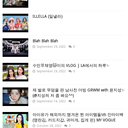
ILLELLA (일낼라)
Blah Blah Blah
September 29, 2022
0
수민🐰채영🐱이의 VLOG | LA에서의 하루✨
September 29, 2022
0
제 발로 무덤을 판 남사친 더빙 GRWM with 윤지성✨
(@지성씌 저 좀 봐요^^)
September 14, 2022
0
아이유가 해외까지 챙겨온 찐 아이템들!👜 인마이백
(명란김, 카드지갑, 귀마개, 집게 핀) MY VOGUE
October 28, 2022
0