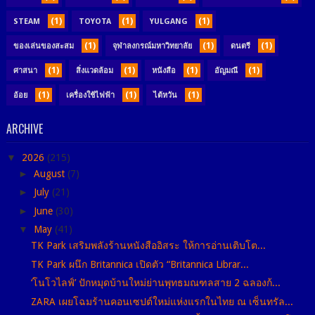
(1)
(1)
(1)
STEAM
TOYOTA
YULGANG
(1)
(1)
(1)
ของเล่นของสะสม
จุฬาลงกรณ์มหาวิทยาลัย
ดนตรี
(1)
(1)
(1)
(1)
ศาสนา
สิ่งแวดล้อม
หนังสือ
อัญมณี
(1)
(1)
(1)
อ้อย
เครื่องใช้ไฟฟ้า
ไต้หวัน
ARCHIVE
▼
2026
(215)
►
August
(7)
►
July
(21)
►
June
(30)
▼
May
(41)
TK Park เสริมพลังร้านหนังสืออิสระ ให้การอ่านเติบโต...
TK Park ผนึก Britannica เปิดตัว “Britannica Librar...
‘โนโวไลฟ์’ ปักหมุดบ้านใหม่ย่านพุทธมณฑลสาย 2 ฉลองก้...
ZARA เผยโฉมร้านคอนเซปต์ใหม่แห่งแรกในไทย ณ เซ็นทรัล...