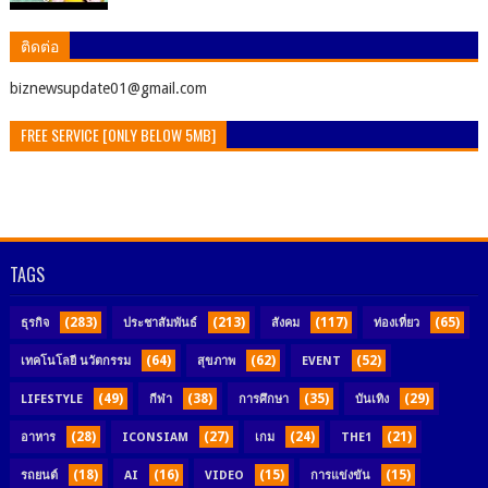
ติดต่อ
ิbiznewsupdate01@gmail.com
FREE SERVICE [ONLY BELOW 5MB]
TAGS
(283)
(213)
(117)
(65)
ธุรกิจ
ประชาสัมพันธ์
สังคม
ท่องเที่ยว
(64)
(62)
(52)
เทคโนโลยี นวัตกรรม
สุขภาพ
EVENT
(49)
(38)
(35)
(29)
LIFESTYLE
กีฬา
การศึกษา
บันเทิง
(28)
(27)
(24)
(21)
อาหาร
ICONSIAM
เกม
THE1
(18)
(16)
(15)
(15)
รถยนต์
AI
VIDEO
การแข่งขัน