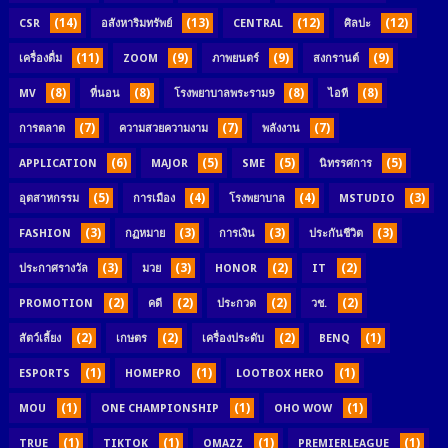
(14)
(13)
(12)
(12)
CSR
อสังหาริมทรัพย์
CENTRAL
ศิลปะ
(11)
(9)
(9)
(9)
เครื่องดื่ม
ZOOM
ภาพยนตร์
สงกรานต์
(8)
(8)
(8)
(8)
MV
ที่นอน
โรงพยาบาลพระราม9
ไอที
(7)
(7)
(7)
การตลาด
ความสวยความงาม
พลังงาน
(6)
(5)
(5)
(5)
APPLICATION
MAJOR
SME
นิทรรศการ
(5)
(4)
(4)
(3)
อุตสาหกรรม
การเมือง
โรงพยาบาล
MSTUDIO
(3)
(3)
(3)
(3)
FASHION
กฏหมาย
การเงิน
ประกันชีวิต
(3)
(3)
(2)
(2)
ประกาศรางวัล
มวย
HONOR
IT
(2)
(2)
(2)
(2)
PROMOTION
คดี
ประกวด
วช.
(2)
(2)
(2)
(1)
สัตว์เลี้ยง
เกษตร
เครื่องประดับ
BENQ
(1)
(1)
(1)
ESPORTS
HOMEPRO
LOOTBOX HERO
(1)
(1)
(1)
MOU
ONE CHAMPIONSHIP
OHO WOW
(1)
(1)
(1)
(1)
TRUE
TIKTOK
OMAZZ
PREMIERLEAGUE