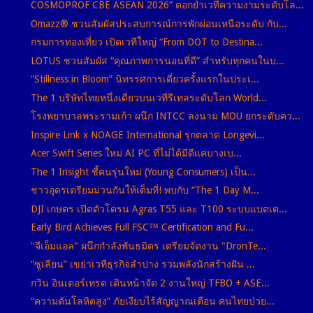
COSMOPROF CBE ASEAN 2026” ตอกย้ำเวทีความงามระดับโล...
Omazz® ชวนสัมผัสประสบการณ์การพักผ่อนเหนือระดับ กับ...
กรมการท่องเที่ยว เปิดเวทีใหญ่ “From DOT to Destina...
LOTUS ชวนสัมผัส “คุณภาพการนอนที่ดี” สำหรับทุกคนในบ...
“Stillness in Bloom” นิทรรศการเดี่ยวครั้งแรกในประเ...
The 1 บริษัทไทยหนึ่งเดียวบนเวทีรีเทลระดับโลก World...
โรงพยาบาลพระรามเก้า ผนึก INTCC ลงนาม MOU ยกระดับคว...
Inspire Link x NOAGE International รุกตลาด Longevi...
Acer Swift Series ใหม่ AI PC ที่ไม่ได้มีดีแค่บางเบ...
The 1 Insight ชี้คนรุ่นใหม่ (Young Consumers) เป็น...
ชาวอุดรเตรียมม่วนกันให้เต็มที่! พบกับ “The 1 Day M...
DJI เกษตร เปิดตัวโดรน Agras T55 และ T100 ระบบแบตเต...
Early Bird Achieves Full FSC™ Certification and Fu...
"จีเอ็มแอล" ผนึกกำลังพันธมิตร เตรียมจัดงาน "DronTe...
“ซูเลียน” เขย่าเวทีธุรกิจลำปาง รวมพลังนักสร้างฝัน ...
กวิน อินเตอร์เทรด เดินหน้าจัด 2 งานใหญ่ TFBO + ASE...
“ความดันโลหิตสูง” ภัยเงียบไร้สัญญาณเตือน คนไทยป่วย...