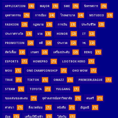
(6)
(5)
(5)
(5)
APPLICATION
MAJOR
SME
นิทรรศการ
(5)
(4)
(4)
(3)
อุตสาหกรรม
การเมือง
โรงพยาบาล
MSTUDIO
(3)
(3)
(3)
(3)
FASHION
กฏหมาย
การเงิน
ประกันชีวิต
(3)
(3)
(2)
(2)
ประกาศรางวัล
มวย
HONOR
IT
(2)
(2)
(2)
(2)
PROMOTION
คดี
ประกวด
วช.
(2)
(2)
(2)
(1)
สัตว์เลี้ยง
เกษตร
เครื่องประดับ
BENQ
(1)
(1)
(1)
ESPORTS
HOMEPRO
LOOTBOX HERO
(1)
(1)
(1)
MOU
ONE CHAMPIONSHIP
OHO WOW
(1)
(1)
(1)
(1)
TRUE
TIKTOK
OMAZZ
PREMIERLEAGUE
(1)
(1)
(1)
STEAM
TOYOTA
YULGANG
(1)
(1)
(1)
ของเล่นของสะสม
จุฬาลงกรณ์มหาวิทยาลัย
ดนตรี
(1)
(1)
(1)
(1)
ศาสนา
สิ่งแวดล้อม
หนังสือ
อัญมณี
(1)
(1)
(1)
อ้อย
เครื่องใช้ไฟฟ้า
ไต้หวัน