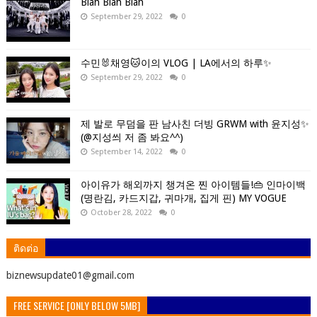
Blah Blah Blah
September 29, 2022
0
수민🐰채영🐱이의 VLOG | LA에서의 하루✨
September 29, 2022
0
제 발로 무덤을 판 남사친 더빙 GRWM with 윤지성✨
(@지성씌 저 좀 봐요^^)
September 14, 2022
0
아이유가 해외까지 챙겨온 찐 아이템들!👜 인마이백
(명란김, 카드지갑, 귀마개, 집게 핀) MY VOGUE
October 28, 2022
0
ติดต่อ
ิbiznewsupdate01@gmail.com
FREE SERVICE [ONLY BELOW 5MB]