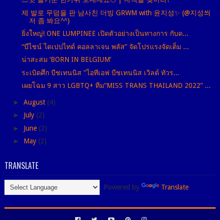
제 발로 무덤을 판 남사친 더빙 GRWM with 윤지성✨ (@지성씌
저 좀 봐요^^)
ยิ่งใหญ่! ONE LUMPINEE เปิดตัวอย่างเป็นทางการ กับด...
“บีไชน์ ไดเปปไทด์ คอลลาเจน พลัส” จัดโปรแรงจัดเต็ม ...
น่าสะสม ‘BORN IN BELGIUM’
ระเบิดศึก บีชเทนนิส "ไอทีเอฟ บีชเทนนิส เวิลด์ ทัวร...
เผยโฉม 9 สาว LGBTQ+ ทีม“MISS TRANS THAILAND 2022” ...
►
August
(4)
►
July
(2)
►
June
(2)
►
May
(2)
TRANSLATE
Powered by
Translate