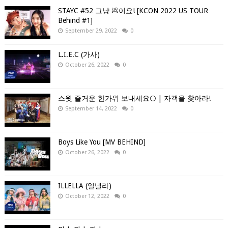
STAYC #52 그냥 💩이요! [KCON 2022 US TOUR
Behind #1]
September 29, 2022
0
L.I.E.C (가사)
October 26, 2022
0
스윗 즐거운 한가위 보내세요🌕 | 자객을 찾아라!
September 14, 2022
0
Boys Like You [MV BEHIND]
October 26, 2022
0
ILLELLA (일낼라)
October 12, 2022
0