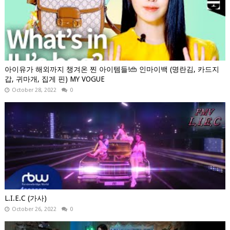
아이유가 해외까지 챙겨온 찐 아이템들!👜 인마이백 (명란김, 카드지
갑, 귀마개, 집게 핀) MY VOGUE
October 28, 2022
0
L.I.E.C (가사)
October 26, 2022
0