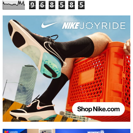
9
6
8
5
8
5