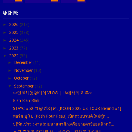
ARCHIVE
►
2026
(213)
►
2025
(378)
►
2024
(245)
►
2023
(77)
▼
2022
(55)
►
December
(11)
►
November
(10)
►
October
(12)
▼
September
(12)
수민🐰채영🐱이의 VLOG | LA에서의 하루✨
Blah Blah Blah
STAYC #52 그냥 💩이요! [KCON 2022 US TOUR Behind #1]
พอร์ช ปู โป (Posh Pour Peau) เปิดตัวแบรนด์ใหม่สู่ต...
ปฏิทินข่าว : งานสัมมนาสมาชิกเครือข่ายคาร์บอนนิวทรั...
스윗 즐거운 한가위 보내세요🌕 | 자객을 찾아라!