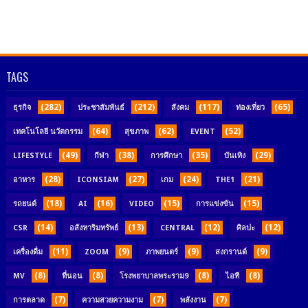
TAGS
(282)
(212)
(117)
(65)
ธุรกิจ
ประชาสัมพันธ์
สังคม
ท่องเที่ยว
(64)
(62)
(52)
เทคโนโลยี นวัตกรรม
สุขภาพ
EVENT
(49)
(38)
(35)
(29)
LIFESTYLE
กีฬา
การศึกษา
บันเทิง
(28)
(27)
(24)
(21)
อาหาร
ICONSIAM
เกม
THE1
(18)
(16)
(15)
(15)
รถยนต์
AI
VIDEO
การแข่งขัน
(14)
(13)
(12)
(12)
CSR
อสังหาริมทรัพย์
CENTRAL
ศิลปะ
(11)
(9)
(9)
(9)
เครื่องดื่ม
ZOOM
ภาพยนตร์
สงกรานต์
(8)
(8)
(8)
(8)
MV
ที่นอน
โรงพยาบาลพระราม9
ไอที
(7)
(7)
(7)
การตลาด
ความสวยความงาม
พลังงาน