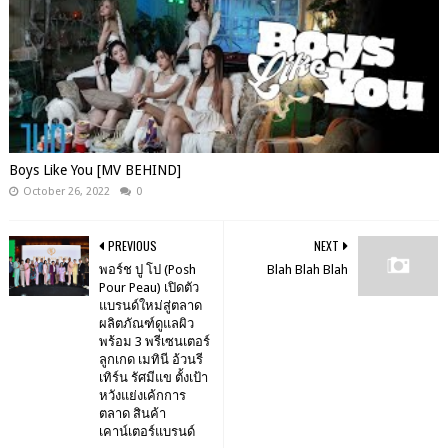
Boys Like You [MV BEHIND]
October 26, 2022
0
PREVIOUS
NEXT
พอร์ช ปู โป (Posh
Blah Blah Blah
Pour Peau) เปิดตัว
แบรนด์ใหม่สู่ตลาด
ผลิตภัณฑ์ดูแลผิว
พร้อม 3 พรีเซนเตอร์
ลูกเกด เมทินี อ้วนรี
เทิร์น รัศมีแข ตั้งเป้า
หวังแย่งเค้กการ
ตลาด สินค้า
เคาน์เตอร์แบรนด์