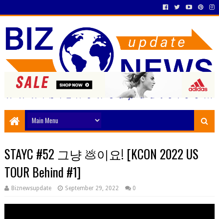
STAYC #52 그냥 💩이요! [KCON 2022 US
TOUR Behind #1]
Biznewsupdate
September 29, 2022
0