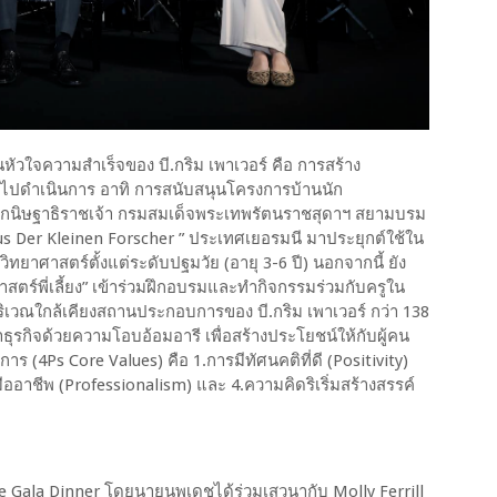
นหัวใจความสำเร็จของ บี.กริม เพาเวอร์ คือ การสร้าง
ข้าไปดำเนินการ อาทิ การสนับสนุนโครงการบ้านนัก
พระกนิษฐาธิราชเจ้า กรมสมเด็จพระเทพรัตนราชสุดาฯ สยามบรม
 Der Kleinen Forscher ” ประเทศเยอรมนี มาประยุกต์ใช้ใน
วิทยาศาสตร์ตั้งแต่ระดับปฐมวัย (อายุ 3-6 ปี) นอกจากนี้ ยัง
าสตร์พี่เลี้ยง” เข้าร่วมฝึกอบรมและทำกิจกรรมร่วมกับครูใน
นบริเวณใกล้เคียงสถานประกอบการของ บี.กริม เพาเวอร์ กว่า 138
ำธุรกิจด้วยความโอบอ้อมอารี เพื่อสร้างประโยชน์ให้กับผู้คน
ร (4Ps Core Values) คือ 1.การมีทัศนคติที่ดี (Positivity)
ืออาชีพ (Professionalism) และ 4.ความคิดริเริ่มสร้างสรรค์
sive Gala Dinner โดยนายนพเดชได้ร่วมเสวนากับ Molly Ferrill