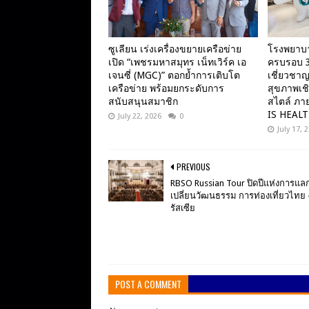
ซูเลียน เร่งเครื่องขยายเครือข่าย
โรงพยาบ
เปิด “เพชรมหาสมุทร เน็ทเวิร์ค เอ
ครบรอบ 3
เจนซี่ (MGC)” ตอกย้ำการเติบโต
เชี่ยวชาญ
เครือข่าย พร้อมยกระดับการ
สุขภาพเชิ
สนับสนุนสมาชิก
สไตล์ ภา
IS HEAL
July 22, 2026
0
July 17, 
PREVIOUS
RBSO Russian Tour ปิดปีแห่งการแล
เปลี่ยนวัฒนธรรม การท่องเที่ยวไทย 
รัสเซีย
POST A COMMENT