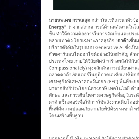
นายนพเดช กรรณสูต
กล่าวในเวทีเสวนาหัวข้
Energy"
ว่าจากสถานการณ์ด้านพลังงานในโลกป
ขึ้น ทำให้ความต้องการในการจัดเก็บและประมวล
หลายเท่าตัว โดยเฉพาะภาคธุรกิจ “
ดาต้าเซ็นเ
บริการดิจิทัลในรูปแบบ Generative AI ซึ่งเป
ก๊าซคาร์บอนไดออกไซด์อย่างมีนัยสำคัญ สำหรับ
ประเทศไทย ภายใต้วิสัยทัศน์ “สร้างพลังให้
Compassionately) มุ่งผลักดันการเปลี่ยนผ่านส
ตลาดดาต้าเซ็นเตอร์ในภูมิภาคเอเชียแปซิฟิก
เศรษฐกิจพิเศษภาคตะวันออก (EEC) พื้นที่ระยอง
มาจากสิทธิประโยชน์ทางภาษี เทคโนโลยี ตำแหน
ทักษะ และการเติบโตทางเศรษฐกิจที่อยู่ในระดั
ดาต้าเซ็นเตอร์เพื่อให้การใช้พลังงานเติบโตอ
พื้นที่มีความปลอดภัยจากภัยพิบัติธรรมชาติ พร
โครงสร้างพื้นฐาน
นอกจากนี้ บี.กริม เพาเวอร์ ยังให้ความสำคั