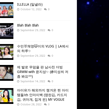
ILLELLA (일낼라)
October 12, 2022
0
Blah Blah Blah
September 29, 2022
0
수민🐰채영🐱이의 VLOG | LA에서
의 하루✨
September 29, 2022
0
제 발로 무덤을 판 남사친 더빙
GRWM with 윤지성✨ (@지성씌 저
좀 봐요^^)
September 14, 2022
0
아이유가 해외까지 챙겨온 찐 아이
템들!👜 인마이백 (명란김, 카드지
갑, 귀마개, 집게 핀) MY VOGUE
October 28, 2022
0