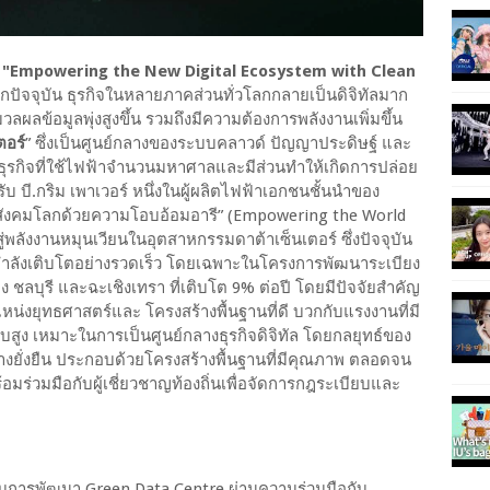
อ
"Empowering the New Digital Ecosystem with Clean
ัจจุบัน ธุรกิจในหลายภาคส่วนทั่วโลกกลายเป็นดิจิทัลมาก
ผลข้อมูลพุ่งสูงขึ้น รวมถึงมีความต้องการพลังงานเพิ่มขึ้น
ตอร์
” ซึ่งเป็นศูนย์กลางของระบบคลาวด์ ปัญญาประดิษฐ์ และ
็นธุรกิจที่ใช้ไฟฟ้าจำนวนมหาศาลและมีส่วนทำให้เกิดการปล่อย
 บี.กริม เพาเวอร์ หนึ่งในผู้ผลิตไฟฟ้าเอกชนชั้นนำของ
กับสังคมโลกด้วยความโอบอ้อมอารี” (Empowering the World
ู่พลังงานหมุนเวียนในอุตสาหกรรมดาต้าเซ็นเตอร์ ซึ่งปัจจุบัน
กำลังเติบโตอย่างรวดเร็ว โดยเฉพาะในโครงการพัฒนาระเบียง
 ชลบุรี และฉะเชิงเทรา ที่เติบโต 9% ต่อปี โดยมีปัจจัยสำคัญ
่งยุทธศาสตร์และ โครงสร้างพื้นฐานที่ดี บวกกับแรงงานที่มี
บสูง เหมาะในการเป็นศูนย์กลางธุรกิจดิจิทัล โดยกลยุทธ์ของ
ย่างยั่งยืน ประกอบด้วยโครงสร้างพื้นฐานที่มีคุณภาพ ตลอดจน
้อมร่วมมือกับผู้เชี่ยวชาญท้องถิ่นเพื่อจัดการกฎระเบียบและ
ญกับการพัฒนา Green Data Centre ผ่านความร่วมมือกับ