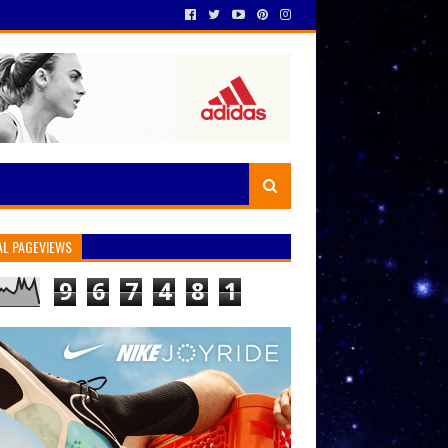
AL PAGEVIEWS
9
6
7
4
8
1