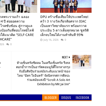
าลพระรามเก้า ฉลอง
DPU สร้างชื่อเสียงให้ประเทศไทย!
4 ปี ต่อยอดความ
คว้า 3 รางวัลเกียรติยศจาก IEAC
โรคซับซ้อน สู่การดูแล
เป็นมหาวิทยาลัยแรก พร้อมกวาด
งป้องกันที่ตอบโจทย์ไลฟ์
ประเมิน 5 ดาวเต็มทุกหมวด ชูสถิติ
ยใต้แนวคิด “SELF-CARE
เด็กจบใหม่ได้งานทำทันที 95%
THCARE”
July 16, 2026
0
2026
0
NEXT
ก
ห้างเซ็นทรัลชิดลม ในเครือเซ็นทรัล รีเทล
-
ตอกย้ำการเป็นอาร์ตคอมมูนิตี้ใจกลางกรุง
จับมือศิลปินร่วมสมัยระดับแนวหน้าของ
ไทย “มิตร ใจอินทร์” จัดนิทรรศการศิลปะ
ร่วมสมัยแห่งปี “Scroll: A Solo Art
Exhibition by Mit Jai Inn”
BLOGGER
DISQUS
FACEBOOK