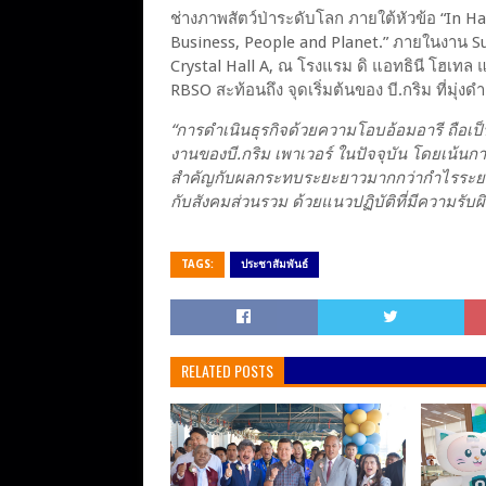
ช่างภาพสัตว์ป่าระดับโลก ภายใต้หัวข้อ “In 
Business, People and Planet.” ภายในงาน Sust
Crystal Hall A, ณ โรงแรม ดิ แอทธินี โฮเท
RBSO สะท้อนถึง จุดเริ่มต้นของ บี.กริม ที่ม
“การดำเนินธุรกิจด้วยความโอบอ้อมอารี ถือเป็น
งานของบี.กริม เพาเวอร์ ในปัจจุบัน โดยเน้น
สำคัญกับผลกระทบระยะยาวมากกว่ากำไรระยะสั้
กับสังคมส่วนรวม ด้วยแนวปฏิบัติที่มีความร
TAGS:
ประชาสัมพันธ์
RELATED POSTS