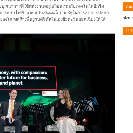
ติดต
บูรณาการที่ใช้พลังงานหมุนเวียนร่วมกับเทคโนโลยีกริด
าพของระบบไฟฟ้าและสนับสนุนนโยบายรัฐในการลดการปล่อย
ิbizn
องโครงสร้างพื้นฐานดิจิทัลในเอเชียตะวันออกเฉียงใต้ให้
FREE