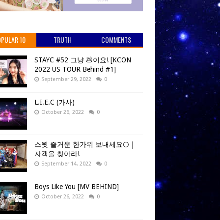
PULAR 10
TRUTH
COMMENTS
STAYC #52 그냥 💩이요! [KCON
2022 US TOUR Behind #1]
September 29, 2022
0
L.I.E.C (가사)
October 26, 2022
0
스윗 즐거운 한가위 보내세요🌕 |
자객을 찾아라!
September 14, 2022
0
Boys Like You [MV BEHIND]
October 26, 2022
0