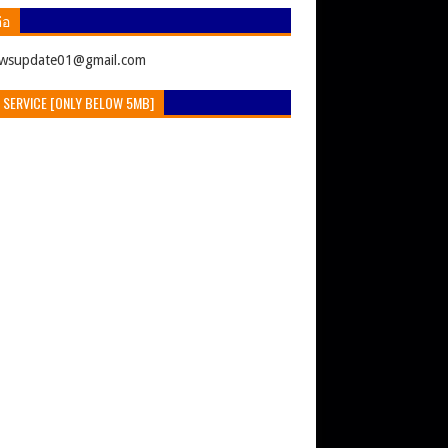
่อ
ewsupdate01@gmail.com
 SERVICE [ONLY BELOW 5MB]