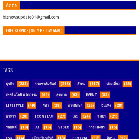
ติดต่อ
ิbiznewsupdate01@gmail.com
FREE SERVICE [ONLY BELOW 5MB]
TAGS
(283)
(213)
(117)
(65)
ธุรกิจ
ประชาสัมพันธ์
สังคม
ท่องเที่ยว
(64)
(62)
(52)
เทคโนโลยี นวัตกรรม
สุขภาพ
EVENT
(49)
(38)
(35)
(29)
LIFESTYLE
กีฬา
การศึกษา
บันเทิง
(28)
(27)
(24)
(21)
อาหาร
ICONSIAM
เกม
THE1
(18)
(16)
(15)
(15)
รถยนต์
AI
VIDEO
การแข่งขัน
(14)
(13)
(12)
(12)
CSR
อสังหาริมทรัพย์
CENTRAL
ศิลปะ