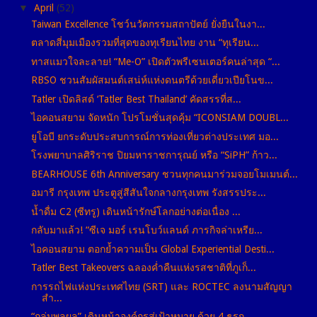
▼
April
(52)
Taiwan Excellence โชว์นวัตกรรมสถาปัตย์ ยั่งยืนในงา...
ตลาดสี่มุมเมืองรวมที่สุดของทุเรียนไทย งาน “ทุเรียน...
ทาสแมวใจละลาย! “Me-O” เปิดตัวพรีเซนเตอร์คนล่าสุด “...
RBSO ชวนสัมผัสมนต์เสน่ห์แห่งดนตรีด้วยเดี่ยวเปียโนข...
Tatler เปิดลิสต์ ‘Tatler Best Thailand’ คัดสรรที่ส...
ไอคอนสยาม จัดหนัก โปรโมชั่นสุดคุ้ม “ICONSIAM DOUBL...
ยูโอบี ยกระดับประสบการณ์การท่องเที่ยวต่างประเทศ มอ...
โรงพยาบาลศิริราช ปิยมหาราชการุณย์ หรือ “SiPH” ก้าว...
BEARHOUSE 6th Anniversary ชวนทุกคนมาร่วมจอยโมเมนต์...
อมารี กรุงเทพ ประตูสู่สีสันใจกลางกรุงเทพ รังสรรประ...
น้ำดื่ม C2 (ซีทรู) เดินหน้ารักษ์โลกอย่างต่อเนื่อง ...
กลับมาแล้ว! “ซีเจ มอร์ เรนโบว์แลนด์ ภารกิจล่าเหรีย...
ไอคอนสยาม ตอกย้ำความเป็น Global Experiential Desti...
Tatler Best Takeovers ฉลองค่ำคืนแห่งรสชาติที่ภูเก็...
การรถไฟแห่งประเทศไทย (SRT) และ ROCTEC ลงนามสัญญา
สำ...
“กลุ่มพูลผล” เดินหน้าองค์กรสู่เป้าหมาย ด้วย 4 ธุรก...