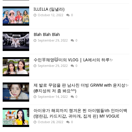
ILLELLA (일낼라)
October 12, 2022
0
Blah Blah Blah
September 29, 2022
0
수민🐰채영🐱이의 VLOG | LA에서의 하루✨
September 29, 2022
0
제 발로 무덤을 판 남사친 더빙 GRWM with 윤지성✨
(@지성씌 저 좀 봐요^^)
September 14, 2022
0
아이유가 해외까지 챙겨온 찐 아이템들!👜 인마이백
(명란김, 카드지갑, 귀마개, 집게 핀) MY VOGUE
October 28, 2022
0