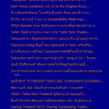
DAP Thesis Exhibition 1st: In to the Chapter ศิลปะ...
ห้างเซ็นทรัลชิดลม ในเครือเซ็นทรัล รีเทล ตอกย้ำการเ...
บี.กริม เพาเวอร์ ร่วมงาน Sustainability Week Asia ...
RBSO Russian Tour ปิดปีแห่งการแลกเปลี่ยนวัฒนธรรม ก...
Tatler เปิดตัวงานประกาศรางวัล ‘Tatler Best Thailan...
ไอคอนสยาม เชิญชมนิทรรศการ บุษบกเกริน (จำลอง) สถาปั...
ไอคอนสยามอัญเชิญน้ำพระพุทธมนต์ 9 วัดดัง เสริมสิริม...
ม่วนซื่นสงกรานต์ไทย! ไอคอนสยามจัดพิธีรดน้ำดำหัวสุด...
ไอคอนสยามสร้างปรากฏการณ์! คว้า "ชมพู่ อารยา" รับบท...
ชุ่มฉ่ำรับซัมเมอร์ เติมความสดใสให้ฤดูร้อนกับรอยยิ้...
ประชาชนล้นหลาม!! งานมหาสงกรานต์ไอคอนสยาม ชมขบวน
แห่...
สุดคึกคัก!! “ICONSIAM THAICONIC SONGKRAN CELEBRATI...
พัทยาแอร์เวย์ส เปิดเส้นทางขนส่งสินค้า “กรุงเทพฯ – ...
เปิดตัว ‘Tatler Best Thailand’ คู่มือแนะนำสุดยอดร้...
ดื่มด่ำกับรสชาติของความพิเศษเหนือระดับ: สัมผัสประส...
Startup Thailand 2025: Startup Fundraising Trainin...