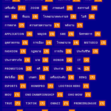
(11)
(9)
(9)
(9)
เครื่องดื่ม
ZOOM
ภาพยนตร์
สงกรานต์
(8)
(8)
(8)
(8)
MV
ที่นอน
โรงพยาบาลพระราม9
ไอที
(7)
(7)
(7)
การตลาด
ความสวยความงาม
พลังงาน
(6)
(5)
(5)
(5)
APPLICATION
MAJOR
SME
นิทรรศการ
(5)
(4)
(4)
(3)
อุตสาหกรรม
การเมือง
โรงพยาบาล
MSTUDIO
(3)
(3)
(3)
(3)
FASHION
กฏหมาย
การเงิน
ประกันชีวิต
(3)
(3)
(2)
(2)
ประกาศรางวัล
มวย
HONOR
IT
(2)
(2)
(2)
(2)
PROMOTION
คดี
ประกวด
วช.
(2)
(2)
(2)
(1)
สัตว์เลี้ยง
เกษตร
เครื่องประดับ
BENQ
(1)
(1)
(1)
ESPORTS
HOMEPRO
LOOTBOX HERO
(1)
(1)
(1)
MOU
ONE CHAMPIONSHIP
OHO WOW
(1)
(1)
(1)
(1)
TRUE
TIKTOK
OMAZZ
PREMIERLEAGUE