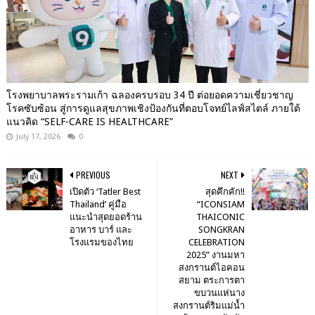
โรงพยาบาลพระรามเก้า ฉลองครบรอบ 34 ปี ต่อยอดความเชี่ยวชาญ
โรคซับซ้อน สู่การดูแลสุขภาพเชิงป้องกันที่ตอบโจทย์ไลฟ์สไตล์ ภายใต้
แนวคิด “SELF-CARE IS HEALTHCARE”
July 17, 2026
0
PREVIOUS
NEXT
เปิดตัว ‘Tatler Best
สุดคึกคัก!!
Thailand’ คู่มือ
“ICONSIAM
แนะนำสุดยอดร้าน
THAICONIC
อาหาร บาร์ และ
SONGKRAN
โรงแรมของไทย
CELEBRATION
2025” งานมหา
สงกรานต์ไอคอน
สยาม ตระการตา
ขบวนแห่นาง
สงกรานต์ริมแม่น้ำ