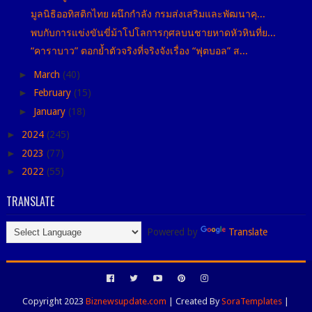
มูลนิธิออทิสติกไทย ผนึกกำลัง กรมส่งเสริมและพัฒนาคุ...
พบกับการแข่งขันขี่ม้าโปโลการกุศลบนชายหาดหัวหินที่ย...
“คาราบาว” ตอกย้ำตัวจริงที่จริงจังเรื่อง “ฟุตบอล” ส...
►
March
(40)
►
February
(15)
►
January
(18)
►
2024
(245)
►
2023
(77)
►
2022
(55)
TRANSLATE
Powered by
Translate
Copyright 2023
Biznewsupdate.com
| Created By
SoraTemplates
|