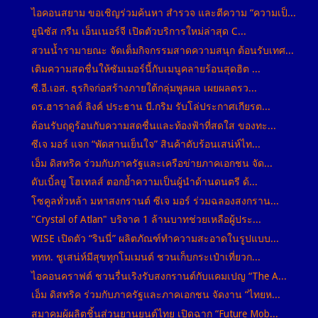
ไอคอนสยาม ขอเชิญร่วมค้นหา สำรวจ และตีความ “ความเป็...
ยูนิซัส กรีน เอ็นเนอร์จี เปิดตัวบริการใหม่ล่าสุด C...
สวนน้ำรามายณะ จัดเต็มกิจกรรมสาดความสนุก ต้อนรับเทศ...
เติมความสดชื่นให้ซัมเมอร์นี้กับเมนูคลายร้อนสุดฮิต ...
ซี.อี.เอส. ธุรกิจก่อสร้างภายใต้กลุ่มพูลผล เผยผลตรว...
ดร.ฮาราลด์ ลิงค์ ประธาน บี.กริม รับโล่ประกาศเกียรต...
ต้อนรับฤดูร้อนกับความสดชื่นและท้องฟ้าที่สดใส ของทะ...
ซีเจ มอร์ แจก “พัดสานเย็นใจ” สินค้าดับร้อนเสน่ห์ไท...
เอ็ม ดิสทริค ร่วมกับภาครัฐและเครือข่ายภาคเอกชน จัด...
ดับเบิ้ลยู โฮเทลส์ ตอกย้ำความเป็นผู้นำด้านดนตรี ด้...
โซคูลทั่วหล้า มหาสงกรานต์ ซีเจ มอร์ ร่วมฉลองสงกราน...
"Crystal of Atlan" บริจาค 1 ล้านบาทช่วยเหลือผู้ประ...
WISE เปิดตัว “รินนี่” ผลิตภัณฑ์ทำความสะอาดในรูปแบบ...
ททท. ชูเสน่ห์มีสุขทุกโมเมนต์ ชวนเก็บกระเป๋าเที่ยวก...
ไอคอนคราฟต์ ชวนรื่นเริงรับสงกรานต์กับแคมเปญ “The A...
เอ็ม ดิสทริค ร่วมกับภาครัฐและภาคเอกชน จัดงาน “ไทยห...
สมาคมผู้ผลิตชิ้นส่วนยานยนต์ไทย เปิดฉาก “Future Mob...