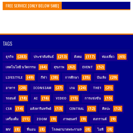
FREE SERVICE [ONLY BELOW 5MB]
TAGS
(283)
(213)
(117)
(65)
ธุรกิจ
ประชาสัมพันธ์
สังคม
ท่องเที่ยว
(64)
(62)
(52)
เทคโนโลยี นวัตกรรม
สุขภาพ
EVENT
(49)
(38)
(35)
(29)
LIFESTYLE
กีฬา
การศึกษา
บันเทิง
(28)
(27)
(24)
(21)
อาหาร
ICONSIAM
เกม
THE1
(18)
(16)
(15)
(15)
รถยนต์
AI
VIDEO
การแข่งขัน
(14)
(13)
(12)
(12)
CSR
อสังหาริมทรัพย์
CENTRAL
ศิลปะ
(11)
(9)
(9)
(9)
เครื่องดื่ม
ZOOM
ภาพยนตร์
สงกรานต์
(8)
(8)
(8)
(8)
MV
ที่นอน
โรงพยาบาลพระราม9
ไอที