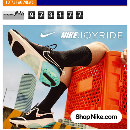
TOTAL PAGEVIEWS
9
7
3
1
7
7