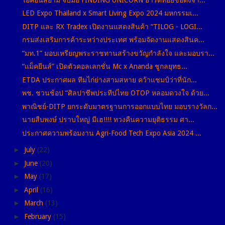
LED Expo Thailand x Smart Living Expo 2024 มหกรรมเ...
DITP และ RX Tradex เปิดงานแสดงสินค้า “TILOG - LOGI...
กรมส่งเสริมการค้าระหว่างประเทศ พร้อมจัดงานแสดงสินค...
“มท.1” มอบเหรียญพระราชทานสร้างขวัญกำลังใจ และมอบรา...
“แม็คยีนส์” เปิดตัวคอลเลกชั่น Mc x Ananda ชูกลยุทธ...
ETDA ประกาศผล ทีมไก่ย่างสามสหาย คว้าแชมป์ว่าที่นัก...
พช. ชวนช้อป “ศิลปาชีพประทีปไทย OTOP หลอมดวงใจ ด้วย...
พาณิชย์-DITP ยกระดับมาตรฐานการออกแบบไทย มอบรางวัลก...
นายสืบพงษ์ ปราบใหญ่ มีเฮ!!!! ทวงคืนความยุติธรรม ศา...
ประกาศความพร้อมงาน Agri-Food Tech Expo Asia 2024 ...
►
July
(22)
►
June
(20)
►
May
(17)
►
April
(16)
►
March
(13)
►
February
(15)