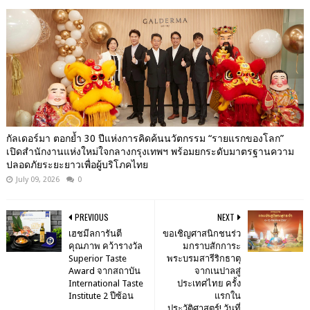
กัลเดอร์มา ตอกย้ำ 30 ปีแห่งการคิดค้นนวัตกรรม “รายแรกของโลก”
เปิดสำนักงานแห่งใหม่ใจกลางกรุงเทพฯ พร้อมยกระดับมาตรฐานความ
ปลอดภัยระยะยาวเพื่อผู้บริโภคไทย
July 09, 2026
0
PREVIOUS
NEXT
เฮชมีลการันตี
ขอเชิญศาสนิกชนร่ว
คุณภาพ คว้ารางวัล
มกราบสักการะ
Superior Taste
พระบรมสารีริกธาตุ
Award จากสถาบัน
จากเนปาลสู่
International Taste
ประเทศไทย ครั้ง
Institute 2 ปีซ้อน
แรกใน
ประวัติศาสตร์! วันที่