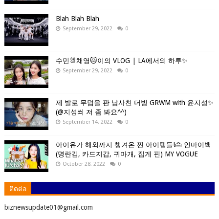
Blah Blah Blah
September 29, 2022
0
수민🐰채영🐱이의 VLOG | LA에서의 하루✨
September 29, 2022
0
제 발로 무덤을 판 남사친 더빙 GRWM with 윤지성✨
(@지성씌 저 좀 봐요^^)
September 14, 2022
0
아이유가 해외까지 챙겨온 찐 아이템들!👜 인마이백
(명란김, 카드지갑, 귀마개, 집게 핀) MY VOGUE
October 28, 2022
0
ติดต่อ
ิbiznewsupdate01@gmail.com