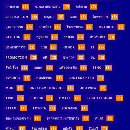
(7)
(7)
(7)
การตลาด
ความสวยความงาม
พลังงาน
(6)
(5)
(5)
(5)
APPLICATION
MAJOR
SME
นิทรรศการ
(5)
(4)
(4)
(3)
อุตสาหกรรม
การเมือง
โรงพยาบาล
MSTUDIO
(3)
(3)
(3)
(3)
FASHION
กฏหมาย
การเงิน
ประกันชีวิต
(3)
(3)
(2)
(2)
ประกาศรางวัล
มวย
HONOR
IT
(2)
(2)
(2)
(2)
PROMOTION
คดี
ประกวด
วช.
(2)
(2)
(2)
(1)
สัตว์เลี้ยง
เกษตร
เครื่องประดับ
BENQ
(1)
(1)
(1)
ESPORTS
HOMEPRO
LOOTBOX HERO
(1)
(1)
(1)
MOU
ONE CHAMPIONSHIP
OHO WOW
(1)
(1)
(1)
(1)
TRUE
TIKTOK
OMAZZ
PREMIERLEAGUE
(1)
(1)
(1)
STEAM
TOYOTA
YULGANG
(1)
(1)
(1)
ของเล่นของสะสม
จุฬาลงกรณ์มหาวิทยาลัย
ดนตรี
(1)
(1)
(1)
(1)
ศาสนา
สิ่งแวดล้อม
หนังสือ
อัญมณี