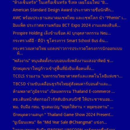
“ห้างเซ็นทรัล” ในเครือเซ็นทรัล รีเทล เผยโฉมใหม่ “B...
American Standard Design Award ประกาศรายชื่อนักศึก...
AWC พร้อมประธานสมาคมเชฟไทย และเชฟโลก นำ “Phenix” เ...
อิมแพ็ค ประกาศความพร้อม BCT Expo 2024 งานแสดงสินค้...
Prospire Holding เล็งข้ามช็อต AI บุกอุตสาหกรรม Neu...
กระทรวงดีอี - ดีป้า ชูโครงการ Smart School Bus ต้น...
กระทรวงมหาดไทย แถลงข่าวการประกวดโครงการนักออกแบบ
ผ้...
“พลังงาน” หนุนติดตั้งระบบอบแห้งพลังงานแสงอาทิตย์ ช...
ปักหมุดเขาใหญ่ก้าวเข้าสู่พื้นที่ยั่งยืนเพื่อคนทั้ง...
TCELS ร่วมงาน “มหกรรมวิทยาศาสตร์และเทคโนโลยีแห่งชา...
TBCSD ร่วมขับเคลื่อนธุรกิจไทยสู่สังคมคาร์บอนต่ำและ...
ห้ามพลาด“ภูมิธรรม” เปิดมหกรรม Thailand E-commerce ...
สธ.เดินหน้าคัดกรองไวรัสตับอักเสบบี/ซี ให้ประชาชนอย...
พม. จับมือ กทม. ชูแคมเปญ “หยุดให้ทาน = หยุดขอทาน” ...
ปักหมุดความสนุก “ Thailand Game Show 2024 Present...
“ยูเนี่ยนแพน” จัด “Mid Year Sale @Chiangmai” แข่งก...
ไอคอนสยาม จับมือ FINDING UNICORN อาร์ตทอยชื่อดังจา...