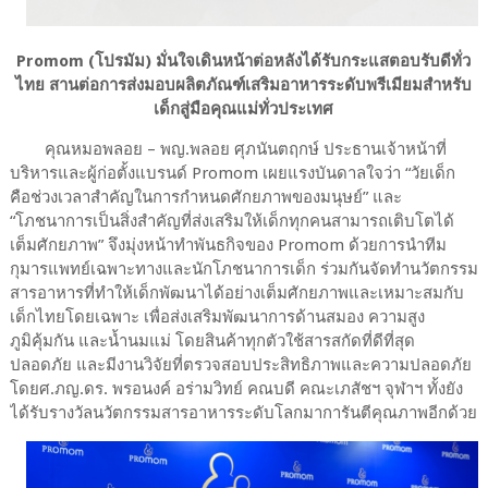
Promom (โปรมัม) มั่นใจเดินหน้าต่อหลังได้รับกระแสตอบรับดีทั่ว
ไทย สานต่อการส่งมอบผลิตภัณฑ์เสริมอาหารระดับพรีเมียมสำหรับ
เด็กสู่มือคุณแม่ทั่วประเทศ
คุณหมอพลอย – พญ.พลอย ศุภนันตฤกษ์ ประธานเจ้าหน้าที่
บริหารและผู้ก่อตั้งแบรนด์ Promom เผยแรงบันดาลใจว่า “วัยเด็ก
คือช่วงเวลาสำคัญในการกำหนดศักยภาพของมนุษย์” และ
“โภชนาการเป็นสิ่งสำคัญที่ส่งเสริมให้เด็กทุกคนสามารถเติบโตได้
เต็มศักยภาพ” จึงมุ่งหน้าทำพันธกิจของ Promom ด้วยการนำทีม
กุมารแพทย์เฉพาะทางและนักโภชนาการเด็ก ร่วมกันจัดทำนวัตกรรม
สารอาหารที่ทำให้เด็กพัฒนาได้อย่างเต็มศักยภาพและเหมาะสมกับ
เด็กไทยโดยเฉพาะ เพื่อส่งเสริมพัฒนาการด้านสมอง ความสูง
ภูมิคุ้มกัน และน้ำนมแม่ โดยสินค้าทุกตัวใช้สารสกัดที่ดีที่สุด
ปลอดภัย และมีงานวิจัยที่ตรวจสอบประสิทธิภาพและความปลอดภัย
โดยศ.ภญ.ดร. พรอนงค์ อร่ามวิทย์ คณบดี คณะเภสัชฯ จุฬาฯ ทั้งยัง
ได้รับรางวัลนวัตกรรมสารอาหารระดับโลกมาการันตีคุณภาพอีกด้วย