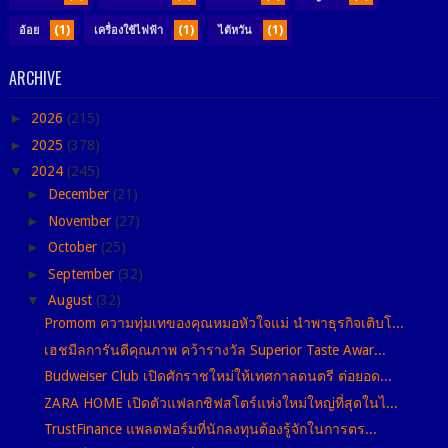
(1)
(1)
(1)
อ้อย
เครื่องใช้ไฟฟ้า
ไต้หวัน
ARCHIVE
►
2026
(215)
►
2025
(378)
▼
2024
(245)
►
December
(21)
►
November
(27)
►
October
(25)
►
September
(32)
▼
August
(32)
Promom ความทุ่มเทของคุณหมอหัวใจแม่ นำพาธุรกิจเติบโ...
เฮชมีลการันตีคุณภาพ คว้ารางวัล Superior Taste Awar...
Budweiser Club เปิดศักราชใหม่ให้เทศกาลดนตรี ต่อยอด...
ZARA HOME เปิดตัวแฟลกชิฟสโตร์แห่งใหม่ใหญ่ที่สุดในไ...
TrustFinance แพลตฟอร์มที่นักลงทุนต้องรู้จักในการตร...