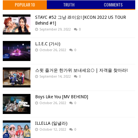
POPULAR 10
TRUTH
COMMENTS
STAYC #52 그냥 💩이요! [KCON 2022 US TOUR
Behind #1]
September 29, 2022
0
L.I.E.C (가사)
October 26, 2022
0
스윗 즐거운 한가위 보내세요🌕 | 자객을 찾아라!
September 14, 2022
0
Boys Like You [MV BEHIND]
October 26, 2022
0
ILLELLA (일낼라)
October 12, 2022
0