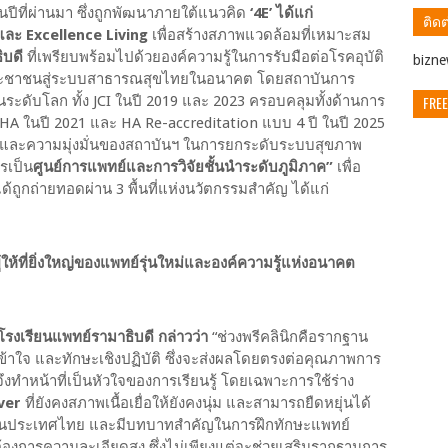
นปีที่ผ่านมา ซึ่งถูกพัฒนาภายใต้แนวคิด
‘4E’ ได้แก่
ติดต
ละ Excellence Living
เพื่อสร้างสภาพแวดล้อมที่เหมาะสม
ิบดี
ที่เพรียบพร้อมไปด้วยองค์ความรู้ในการรับมือต่อโรคอุบัติ
ิbizn
อประชาชนสู่ระบบสาธารณสุขไทยในอนาคต โดยสถาบันการ
FREE
ระดับโลก ทั้ง JCI ในปี 2019 และ 2023 ครอบคลุมทั้งด้านการ
 ในปี 2021 และ HA Re-accreditation แบบ 4 ปี ในปี 2025
พและความมุ่งมั่นของสถาบันฯ ในการยกระดับระบบสุขภาพ
รเป็น
ศูนย์การแพทย์และการวิจัยชั้นนำระดับภูมิภาค”
เพื่อ
ถูกถ่ายทอดผ่าน 3 พื้นที่แห่งนวัตกรรมสำคัญ ได้แก่
ให้ที่ยิ่งใหญ่ของแพทย์รุ่นใหม่และองค์ความรู้แห่งอนาคต
 โรงเรียนแพทย์รามาธิบดี กล่าวว่า
“ช่วงพรีคลินิกคือรากฐาน
เข้าใจ และทักษะเชิงปฏิบัติ ซึ่งจะส่งผลโดยตรงต่อคุณภาพการ
ึงทำหน้าที่เป็นหัวใจของการเรียนรู้ โดยเฉพาะการใช้ร่าง
aver
ที่ยังคงสภาพเนื้อเยื่อให้ยังคงนุ่ม และสามารถยืดหยุ่นได้
ี่แห่งในประเทศไทย และมีบทบาทสำคัญในการฝึกทักษะแพทย์
งการความละเอียดสูง ซึ่งไม่เพียงแต่จะช่วยเสริมรากฐานการ