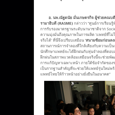
อ. นพ.ณัฐดนัย มั่นเกษตรกิจ ผู้ช่วยคณบด
รามาธิบดี (RASME)
กล่าวว่า “ศูนย์การเรียนร
การรับรองมาตรฐานระดับนานาชาติจาก Societ
ความมุ่งมั่นถึงคุณภาพในการผลิต ‘แพทย์ที่ไม่
จริงได้’ ที่นี่จึงเปรียบเสมือน
‘สนามซ้อมก่อนลง
สถานการณ์การจำลองที่ใกล้เคียงกับความเป็น
นักศึกษาแพทย์จะได้ฝึกฝนกับหุ่นจำลองที่ตอ
ฝึกฝนในสภาพแวดล้อมเสมือนจริงนี้จะช่วยพัฒ
การแก้ปัญหาเฉพาะหน้า ภายใต้ข้อจำกัดของระ
เป็นรากฐานสำคัญที่จะช่วยให้แพทย์รุ่นใหม่พ
แพทย์ไทยให้ก้าวหน้าอย่างยั่งยืนในอนาคต”