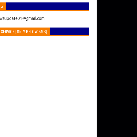
่อ
ewsupdate01@gmail.com
 SERVICE [ONLY BELOW 5MB]