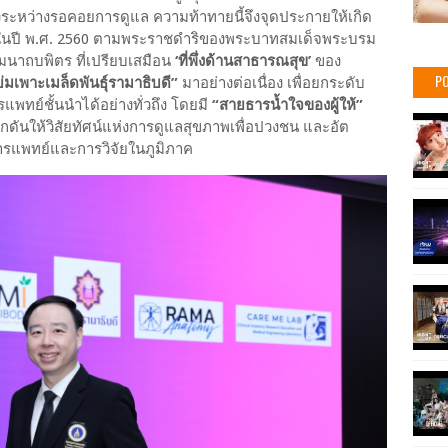
งระหว่างรอคอยการดูแล ความท้าทายนี้จึงจุดประกายให้เกิด
นปี พ.ศ. 2560 ตามพระราชดำริของพระบาทสมเด็จพระบรม
นาถบพิตร ที่เปรียบเสมือน
‘ที่พึ่งด้านสาธารณสุข’
ของ
PO
่บ่มเพาะเมล็ดพันธุ์รามาธิบดี”
มาอย่างต่อเนื่อง เพื่อยกระดับ
ทย์ชั้นนำได้อย่างทั่วถึง โดยมี
“สายธารน้ำใจของผู้ให้”
ักดันให้วิสัยทัศน์แห่งการดูแลสุขภาพเพื่อปวงชน และอัต
การแพทย์และการวิจัยในภูมิภาค