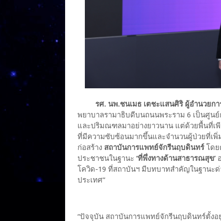
รศ. นพ.ชนเมธ เตชะแสนศิริ ผู้อำนวยกา
พยาบาลรามาธิบดีบนถนนพระราม 6 เป็นศูนย์
และปริมณฑลมาอย่างยาวนาน แต่ด้วยพื้นที่เพ
ที่มีความซับซ้อนมากขึ้นและจำนวนผู้ป่วยที่เพิ่
ก่อสร้าง
สถาบันการแพทย์จักรีนฤบดินทร์
โดยต
ประชาชนในฐานะ
‘ที่พึ่งทางด้านสาธารณสุข’
อ
โควิด-19 ที่สถาบันฯ มีบทบาทสำคัญในฐานะด
ประเทศ”
“ปัจจุบัน สถาบันการแพทย์จักรีนฤบดินทร์ตั้งอยู่