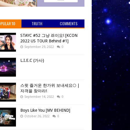
PULAR 10
TRUTH
COMMENTS
STAYC #52 그냥 💩이요! [KCON
2022 US TOUR Behind #1]
September 29, 2022
0
L.I.E.C (가사)
스윗 즐거운 한가위 보내세요🌕 |
자객을 찾아라!
September 14, 2022
0
Boys Like You [MV BEHIND]
October 26, 2022
0