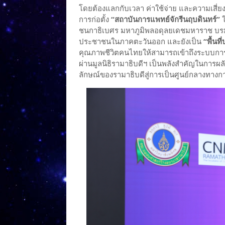
โดยต้องแลกกับเวลา ค่าใช้จ่าย และความเสี่ย
การก่อตั้ง
“สถาบันการแพทย์จักรีนฤบดินทร์”
ใ
ชนกาธิเบศร มหาภูมิพลอดุลยเดชมหาราช บรม
ประชาชนในภาคตะวันออก และยังเป็น
“พื้นที
คุณภาพชีวิตคนไทยให้สามารถเข้าถึงระบบการแพ
ผ่านมูลนิธิรามาธิบดีฯ เป็นพลังสำคัญในการผล
ลักษณ์ของรามาธิบดีสู่การเป็นศูนย์กลางทาง