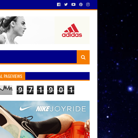
AL PAGEVIEWS
9
7
1
9
0
1