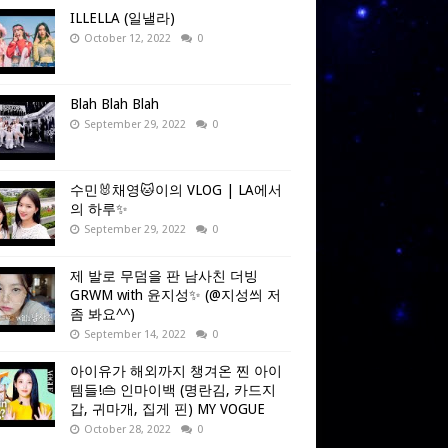
ILLELLA (일낼라)
October 12, 2022
0
Blah Blah Blah
September 29, 2022
0
수민🐰채영🐱이의 VLOG | LA에서
의 하루✨
September 29, 2022
0
제 발로 무덤을 판 남사친 더빙
GRWM with 윤지성✨ (@지성씌 저
좀 봐요^^)
September 14, 2022
0
아이유가 해외까지 챙겨온 찐 아이
템들!👜 인마이백 (명란김, 카드지
갑, 귀마개, 집게 핀) MY VOGUE
October 28, 2022
0