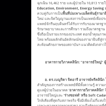
ฉุกเฉิน 16,462 ราย และผู้ป่วยใน 10,813 รายใ
Education, Environment, Energy Saving แ
ควบคู่กับการเป็น
พื้นที่บ่มเพาะเมล็ดพันธุ์รามาธ
ใหม่ และจิตวิญญานแห่งการเป็นแพทย์เพื่
แพทย์จักรีนฤบดินทร์ได้รับการรับรองมาตรฐาน
รักษาพยาบาลและการศึกษา รวมถึงมาตรฐาน HA
ซึ่งถือเป็นรายแรกของประเทศ ตอกย้ำคุณภา
ไทย พร้อมผลักดันอัตลักษณ์ของรามาธิบดีสู่กา
สะท้อนศักยภาพของสถาบันฯ แนวคิดดังกล่าวได้
อาคารกายวิภาคคลินิก: “อาจารย์ใหญ่” ผู้
อ. ดร.เบญริตา จิตอารี อาจารย์พรีคลินิก
สำคัญของการสร้างแพทย์ที่มีทั้งความรู้ ความ
ดูแลผู้ป่วยในอนาคต
‘อาคารกายวิภาคคลินิก’
จ
อาจารย์ใหญ่และ
‘ร่างซอฟต์’ หรือ Soft Cad
ใกล้เคียงที่สุดกับสภาพจริง ซึ่งมีเพียงไม่ก
เฉพาะทางหลากหลายสาขา รวมถึงหัตถการที่ต้อ