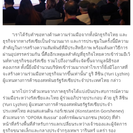
“เราได้รับคำขอทางด้านความร่วมมือจากทั้งนักธุรกิจไทย และ
ธุรกิจจากทางรัสเซียเป็นจำนวนมาก และการประชุมในครั้งนี้มีความ
สำคัญในการสร้างความสัมพันธ์ที่มีประสิทธิภาพ พร้อมค้นหาวิธีการ
ผ่านอุปสรรคร่วมกัน นี้คืออีกเหตุผลสำคัญที่ธุรกิจไทยควรเข้าร่วมอีเว้
นท์ทางธุรกิจของรัสเซีย รวมไปถึงงานที่จะจัดขึ้นจากมูลนิธิรอส
คองเกรส ทั้งนี้ยิ่งมีจำนวนบริษัทเข้าร่วมมากเท่าไรเราก็ยิ่งมีโอกาสที่
จะสร้างความร่วมมือทางธุรกิจมากขึ้นเท่านั้น” ยูริ ลีชิน (Yuri Lyzhin)
ผู้แทนทางการค้าของสหพันธรัฐรัสเซียประจำประเทศไทย กล่าว
มากไปกว่าตัวแทนจากภาคธุรกิจได้แบ่งปันประสบการณ์ความ
ร่วมมือระหว่างรัสเซียและไทย ผู้ร่วมอภิปรายประกอบ ด้วย ยูริ ลีชิน
(Yuri Lyzhin) ผู้แทนทางการค้าของสหพันธรัฐรัสเซียประจำ
ประเทศไทย คอนสแตนติน กอร์เชเนฟ (Konstantin Gorshenev)
ตัวแทนจาก "OPORA Russia” องค์กรพัฒนาเอกชน (NGO) ที่ทำ
หน้าที่สร้างพื้นที่สำหรับการแลกเปลี่ยนระหว่างเจ้าของและผู้จัดการ
ธุรกิจขนาดเล็กและกลางประจำกรุงเทพฯ วารินทร์ แคร่า รอง