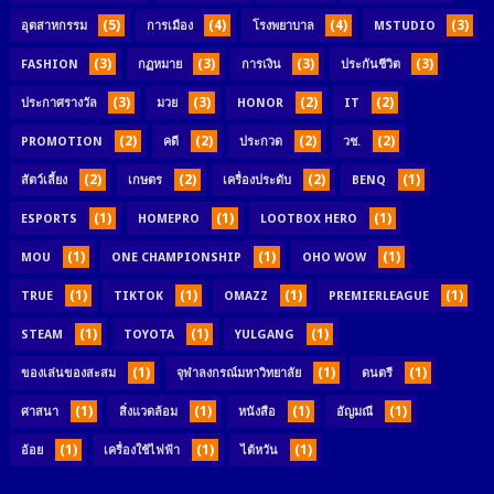
(5)
(4)
(4)
(3)
อุตสาหกรรม
การเมือง
โรงพยาบาล
MSTUDIO
(3)
(3)
(3)
(3)
FASHION
กฏหมาย
การเงิน
ประกันชีวิต
(3)
(3)
(2)
(2)
ประกาศรางวัล
มวย
HONOR
IT
(2)
(2)
(2)
(2)
PROMOTION
คดี
ประกวด
วช.
(2)
(2)
(2)
(1)
สัตว์เลี้ยง
เกษตร
เครื่องประดับ
BENQ
(1)
(1)
(1)
ESPORTS
HOMEPRO
LOOTBOX HERO
(1)
(1)
(1)
MOU
ONE CHAMPIONSHIP
OHO WOW
(1)
(1)
(1)
(1)
TRUE
TIKTOK
OMAZZ
PREMIERLEAGUE
(1)
(1)
(1)
STEAM
TOYOTA
YULGANG
(1)
(1)
(1)
ของเล่นของสะสม
จุฬาลงกรณ์มหาวิทยาลัย
ดนตรี
(1)
(1)
(1)
(1)
ศาสนา
สิ่งแวดล้อม
หนังสือ
อัญมณี
(1)
(1)
(1)
อ้อย
เครื่องใช้ไฟฟ้า
ไต้หวัน