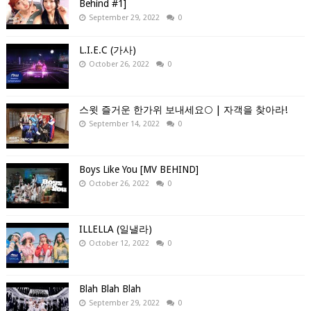
Behind #1]
September 29, 2022
0
L.I.E.C (가사)
October 26, 2022
0
스윗 즐거운 한가위 보내세요🌕 | 자객을 찾아라!
September 14, 2022
0
Boys Like You [MV BEHIND]
October 26, 2022
0
ILLELLA (일낼라)
October 12, 2022
0
Blah Blah Blah
September 29, 2022
0