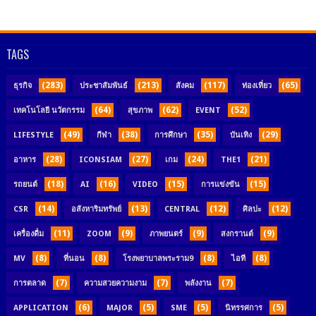
TAGS
(283)
(213)
(117)
(65)
ธุรกิจ
ประชาสัมพันธ์
สังคม
ท่องเที่ยว
(64)
(62)
(52)
เทคโนโลยี นวัตกรรม
สุขภาพ
EVENT
(49)
(38)
(35)
(29)
LIFESTYLE
กีฬา
การศึกษา
บันเทิง
(28)
(27)
(24)
(21)
อาหาร
ICONSIAM
เกม
THE1
(18)
(16)
(15)
(15)
รถยนต์
AI
VIDEO
การแข่งขัน
(14)
(13)
(12)
(12)
CSR
อสังหาริมทรัพย์
CENTRAL
ศิลปะ
(11)
(9)
(9)
(9)
เครื่องดื่ม
ZOOM
ภาพยนตร์
สงกรานต์
(8)
(8)
(8)
(8)
MV
ที่นอน
โรงพยาบาลพระราม9
ไอที
(7)
(7)
(7)
การตลาด
ความสวยความงาม
พลังงาน
(6)
(5)
(5)
(5)
APPLICATION
MAJOR
SME
นิทรรศการ