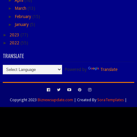
►
April
(16)
►
March
(13)
►
February
(15)
►
January
(5)
►
2023
(77)
►
2022
(55)
TRANSLATE
Powered by
Translate
Copyright 2023
Biznewsupdate.com
| Created By
SoraTemplates
|
Distributed By
Blogspot Themes