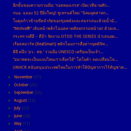
อีกขั้นของความร่วมมือ: ‘รอสคองเกรส’ เปิดเวทีฉายศัก...
กนอ. ฉลอง 52 ปียิ่งใหญ่! ชูเทรนด์ใหม่ "นิคมอุตสาหก...
โมตุลก้าวข้ามขีดจำกัดของขุมพลังและสมรรถนะด้วยน้ำมั...
“Motiva®” เดินหน้าพลิกโฉมตลาดศัลยกรรมหน้าอก ด้วยเท...
กระทรวงดีอี – ดีป้า จัดงาน OTOD THE SERIES นำเสนอผ...
เรียลสมาร์ท (RealSmart) พลิกโฉมการสื่อสารยุคดิจิท...
ดีอี ผนึก ‘อว.- ศธ.’ ร่วมมือ UNESCO เตรียมเป็นเจ้า...
“อนาคตจะเป็นแบบไหนเราเลือกได้” โตโยต้า ลดเปลี่ยนโล...
UNHCR สนับสนุนประเทศไทยในการทำให้ปัญหาการไร้สัญชาต...
►
November
(27)
►
October
(25)
►
September
(32)
►
August
(32)
►
July
(22)
►
June
(20)
►
May
(17)