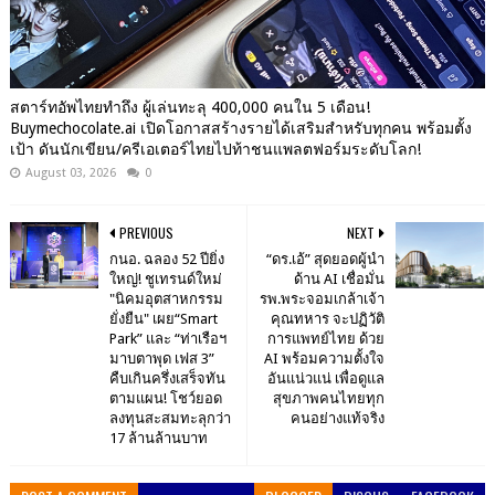
สตาร์ทอัพไทยทำถึง ผู้เล่นทะลุ 400,000 คนใน 5 เดือน!
Buymechocolate.ai เปิดโอกาสสร้างรายได้เสริมสำหรับทุกคน พร้อมตั้ง
เป้า ดันนักเขียน/ครีเอเตอร์ไทยไปท้าชนแพลตฟอร์มระดับโลก!
August 03, 2026
0
PREVIOUS
NEXT
กนอ. ฉลอง 52 ปียิ่ง
“ดร.เอ้” สุดยอดผู้นำ
ใหญ่! ชูเทรนด์ใหม่
ด้าน AI เชื่อมั่น
"นิคมอุตสาหกรรม
รพ.พระจอมเกล้าเจ้า
ยั่งยืน" เผย“Smart
คุณทหาร จะปฏิวัติ
Park” และ “ท่าเรือฯ
การแพทย์ไทย ด้วย
มาบตาพุด เฟส 3”
AI พร้อมความตั้งใจ
คืบเกินครึ่งเสร็จทัน
อันแน่วแน่ เพื่อดูแล
ตามแผน! โชว์ยอด
สุขภาพคนไทยทุก
ลงทุนสะสมทะลุกว่า
คนอย่างแท้จริง
17 ล้านล้านบาท