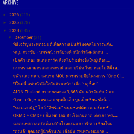
ARCHIVE
►
2026
(215)
►
2025
(378)
▼
2024
(245)
▼
December
(21)
พิธีเจริญพระพุทธมนต์เพื่อความเป็นสิริมงคลในวาระส่ง...
หนุ่ม กรรชัย - นพรัตน์ มาลัยวงค์ ผนึกกำลังผลักดัน ...
เปิดตัว เดอะ สแตนดาร์ด สิงคโปร์ อย่างยิ่งใหญ่เดือน...
กระทรวงเกษตรและสหกรณ์ และ บริษัท ไทย คอมโมดิตี้ เอ...
จุฬา และ สสว. ลงนาม MOU ความร่วมมือโครงการ "One Cl...
ปีใหม่นี้ แซ่บนัวถึงใจกันถ้วนหน้า! เมื่อ “บลูช็อป”...
AION Thailand กวาดยอดจอง 3,668 คัน คว้าอันดับ 2 แบ...
บัวขาว บัญชาเมฆ และ ขุนศึกเล็ก บูมเด็กเซียน ชั่งน้...
“รมว.เอกนัฏ” โชว์ “ดีพร้อม” หนุนซอฟต์พาวเวอร์แฟชั่...
OKMD + CMDF ปลื้ม Fin Lab สำเร็จเกินคาด เด็กเยาวชน...
ฉลองเทศกาลคริสต์มาสกับโรงแรมแชงกรี-ลา เชียงใหม่
“ดร.เอ้” สุดยอดผู้นำด้าน AI เชื่อมั่น รพ.พระจอมเกล...