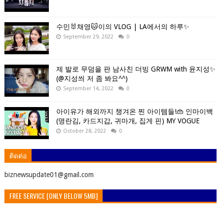
수민🐰채영🐱이의 VLOG | LA에서의 하루✨
September 29, 2022
0
제 발로 무덤을 판 남사친 더빙 GRWM with 윤지성✨
(@지성씌 저 좀 봐요^^)
September 14, 2022
0
아이유가 해외까지 챙겨온 찐 아이템들!👜 인마이백
(명란김, 카드지갑, 귀마개, 집게 핀) MY VOGUE
October 28, 2022
0
ติดต่อ
ิbiznewsupdate01@gmail.com
FREE SERVICE [ONLY BELOW 5MB]