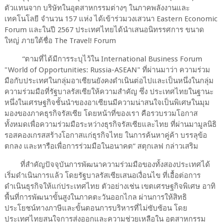
ตัวแทนจาก บริษัทในอุตสาหกรรมต่างๆ ในภาคพลังงานและ
เทคโนโลยี จำนวน 157 แห่ง ได้เข้าร่วมวงเสวนา Eastern Economic
Forum และในปี 2567 ประเทศไทยได้นำเสนอนิทรรศการ ขนาด
ใหญ่ ภายใต้ชื่อ The Travel! Forum
“ตามที่ได้มีการระบุไว้ใน International Business Forum
"World of Opportunities: Russia-ASEAN" ที่ผ่านมาว่า ความร่วม
มือกับประเทศในกลุ่มอาเซียนยังคงดำเนินต่อไปและเป็นหนึ่งในกลุ่ม
ความร่วมมือที่รัฐบาลรัสเซียให้ความสำคัญ ซึ่ง ประเทศไทยในฐานะ
หนึ่งในเศรษฐกิจชั้นนำของอาเซียนมีความน่าสนใจเป็นพิเศษในมุม
มองของภาคธุรกิจรัสเซีย โดยหน้าที่ของเรา คือรวบรวมโอกาส
ทั้งหมดเพื่อความร่วมมือระหว่างธุรกิจรัสเซียและไทย ที่ผ่านมามูลนิธิ
รอสคองเกรสสร้างโอกาสแก่ธุรกิจไทย ในการค้นหาคู่ค้า บรรลุข้อ
ตกลง และหารือเพื่อการร่วมมือในอนาคต” สตุกเลฟ กล่าวเสริม
ที่สำคัญปัจจุบันการพัฒนาความร่วมมือของทั้งสองประเทศได้
เริ่มดำเนินการแล้ว โดยรัฐบาลรัสเซียเสนอเงื่อนไข ที่เอื้อต่อการ
ดำเนินธุรกิจให้แก่ประเทศไทย ตัวอย่างเช่น เขตเศรษฐกิจพิเศษ อาทิ
พื้นที่การพัฒนาขั้นสูงในภาคตะวันออกไกล ผ่านการให้สิทธิ
ประโยชน์ทางภาษีและขั้นตอนการบริหารที่ไม่ซับซ้อน โดย
ประเทศไทยสนใจการส่งออกและความช่วยเหลือใน อุตสาหกรรม