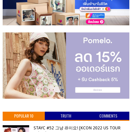
POPULAR 10
TRUTH
COMMENTS
STAYC #52 그냥 💩이요! [KCON 2022 US TOUR