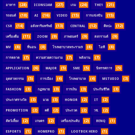
(28)
(27)
(24)
(21)
อาหาร
ICONSIAM
เกม
THE1
(18)
(16)
(15)
(15)
รถยนต์
AI
VIDEO
การแข่งขัน
(14)
(13)
(12)
(12)
CSR
อสังหาริมทรัพย์
CENTRAL
ศิลปะ
(11)
(9)
(9)
(9)
เครื่องดื่ม
ZOOM
ภาพยนตร์
สงกรานต์
(8)
(8)
(8)
(8)
MV
ที่นอน
โรงพยาบาลพระราม9
ไอที
(7)
(7)
(7)
การตลาด
ความสวยความงาม
พลังงาน
(6)
(5)
(5)
(5)
APPLICATION
MAJOR
SME
นิทรรศการ
(5)
(4)
(4)
(3)
อุตสาหกรรม
การเมือง
โรงพยาบาล
MSTUDIO
(3)
(3)
(3)
(3)
FASHION
กฏหมาย
การเงิน
ประกันชีวิต
(3)
(3)
(2)
(2)
ประกาศรางวัล
มวย
HONOR
IT
(2)
(2)
(2)
(2)
PROMOTION
คดี
ประกวด
วช.
(2)
(2)
(2)
(1)
สัตว์เลี้ยง
เกษตร
เครื่องประดับ
BENQ
(1)
(1)
(1)
ESPORTS
HOMEPRO
LOOTBOX HERO