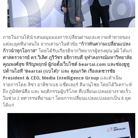
ภายในงานได้นำเสนอมุมมองการเปลี่ยนผ่านและความท้าทายของ
แต่ละยุคที่น่าสนใจ จากเสวนาในหัวข้อ
"ก้าวทันความเปลี่ยนแปลง
ก้าวนำทุกโอกาส"
โดยได้รับเกียรติจากวิทยากรผู้ทรงคุณวุฒิ ได้แก่
ศาสตราจารย์ ดร.วิเลิศ ภูริวัชร อธิการบดี จุฬาลงกรณ์มหาวิทยาลัย
คุณพงศ์สุข หิรัญพฤกษ์ ผู้ก่อตั้งเว็บไซต์ beartai.com และช่องยูทู
ปด้านไอที 'Beartai (แบไต๋)' และ คุณภวัต เรืองเดชวรชัย
President & CEO, Media Intelligence Group
และดำเนิน
รายการโดย ลิซ่า อาลิซาเบธ แซ๊ดเลอร์ ลีนานุไชย โดยได้วิเคราะห์
ถึง ภูมิทัศน์สื่อ และ พฤติกรรมผู้บริโภค ที่เปลี่ยนแปลงอย่างรวดเร็ว
ในช่วง 2 ทศวรรษที่ผ่านมา โดยการเปลี่ยนแปลงแบ่งออกเป็น 6 ยุค
ได้แก่