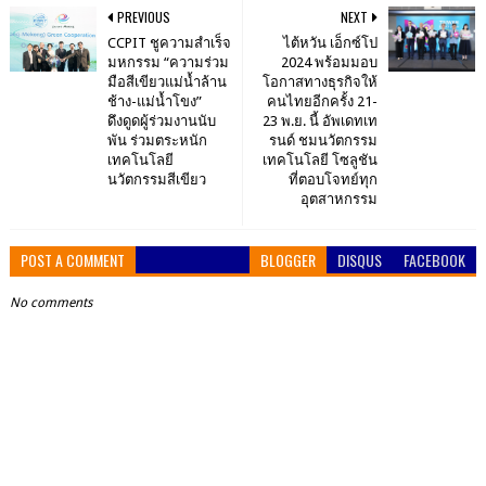
PREVIOUS
NEXT
CCPIT ชูความสำเร็จ
ไต้หวัน เอ็กซ์โป
มหกรรม “ความร่วม
2024 พร้อมมอบ
มือสีเขียวแม่น้ำล้าน
โอกาสทางธุรกิจให้
ช้าง-แม่น้ำโขง”
คนไทยอีกครั้ง 21-
ดึงดูดผู้ร่วมงานนับ
23 พ.ย. นี้ อัพเดทเท
พัน ร่วมตระหนัก
รนด์ ชมนวัตกรรม
เทคโนโลยี
เทคโนโลยี โซลูชัน
นวัตกรรมสีเขียว
ที่ตอบโจทย์ทุก
อุตสาหกรรม
POST A COMMENT
BLOGGER
DISQUS
FACEBOOK
No comments