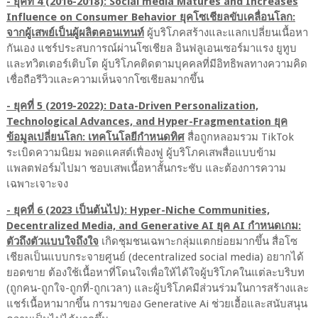
- ยุคที่ 4 (2016-2018): Social media Matures and Increases
Influence on Consumer Behavior ยุคโซเชียลขับเคลื่อนโลก:
จากผู้เสพย์เป็นผู้ผลิตคอนเทนท์
ผู้บริโภคสร้างและแลกเปลี่ยนเนื้อหา
กันเอง แชร์ประสบการณ์ผ่านโซเชียล อินฟลูเอนเซอร์มาแรง ยูทูบ
และทวิตเตอร์เติบโต ผู้บริโภคติดตามบุคคลที่มีอิทธิพลทางความคิด
เชื่อถือรีวิวและความเห็นจากโซเชียลมากขึ้น
- ยุคที่ 5 (2019-2022): Data-Driven Personalization,
Technological Advances, and Hyper-Fragmentation ยุค
ข้อมูลเปลี่ยนโลก: เทคโนโลยีกำหนดทิศ
สื่อถูกหลอมรวม TikTok
ระเบิดความนิยม พอดแคสต์เฟื่องฟู ผู้บริโภคเสพสื่อแบบข้าม
แพลตฟอร์มไปมา ชอบเสพเนื้อหาสั้นกระชับ และต้องการความ
เฉพาะเจาะจง
- ยุคที่ 6 (2023 เป็นต้นไป): Hyper-Niche Communities,
Decentralized Media, and Generative AI ยุค AI กำหนดเกม:
ตัวถึงตัวแบบใจถึงใจ
เกิดชุมชนเฉพาะกลุ่มแตกย่อยมากขึ้น สื่อโซ
เชียลเป็นแบบกระจายศูนย์ (decentralized social media) อยากได้
ยอดขาย ต้องใช้เนื้อหาที่โดนใจเพื่อให้ได้ใจผู้บริโภคในแต่ละบริบท
(ถูกคน-ถูกใจ-ถูกที่-ถูกเวลา) และผู้บริโภคมีส่วนร่วมในการสร้างและ
แชร์เนื้อหามากขึ้น การมาของ Generative Ai ช่วยเอื้อและสนับสนุน