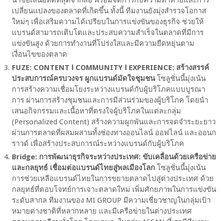
เปลี่ยนแปลงของตลาดที่เกิดขึ้น ทั้งนี้ ทีมงานยังมุ่งสำรวจโอกาส
ใหม่ๆ เพื่อเสริมความได้เปรียบในการแข่งขันของธุรกิจ ช่วยให้
แบรนด์สามารถเติบโตและประสบความสำเร็จในตลาดที่มีการ
แข่งขันสูง ด้วยการทำงานที่โปร่งใสและมีความยืดหยุ่นตาม
เงื่อนไขของตลาด
FUZE: CONTENT l COMMUNITY l EXPERIENCE: สร้างสรรค์
ประสบการณ์ครบวงจร ผูกแบรนด์มัดใจชุมชน
โซลูชั่นนี้มุ่งเน้น
การสร้างความเชื่อมโยงระหว่างแบรนด์กับผู้บริโภคแบบบูรณา
การ ผ่านการสร้างชุมชนและการมีส่วนร่วมของผู้บริโภค โดยนำ
เสนอกิจกรรมและเนื้อหาที่ตรงใจผู้บริโภคในแต่ละกลุ่ม
(Personalized Content) สร้างความผูกพันและการจดจำระยะยาว
ผ่านการตลาดที่ผสมผสานทั้งช่องทางออนไลน์ ออฟไลน์ และออนก
ราวด์ เพื่อสร้างประสบการณ์ระหว่างแบรนด์กับผู้บริโภค
Bridge: การพัฒนาธุรกิจระหว่างประเทศ: ขับเคลื่อนด้วยเครือข่าย
และกลยุทธ์ เชื่อมต่อแบรนด์ไทยสู่พลเมืองโลก
โซลูชั่นนี้มุ่งเน้น
การช่วยเหลือแบรนด์ไทยในการขยายตลาดไปสู่ต่างประเทศ ด้วย
กลยุทธ์ที่ตอบโจทย์การเจาะตลาดใหม่ เพิ่มศักยภาพในการแข่งขัน
ระดับสากล ทีมงานของ MI GROUP มีความเชี่ยวชาญในกลุ่มเป้า
หมายต่างชาติที่หลากหลาย และมีเครือข่ายในต่างประเทศ