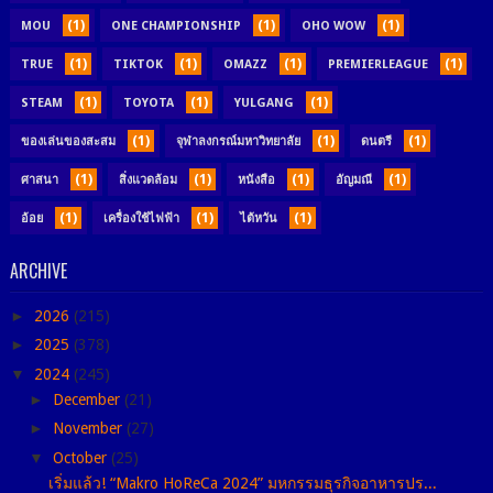
(1)
(1)
(1)
MOU
ONE CHAMPIONSHIP
OHO WOW
(1)
(1)
(1)
(1)
TRUE
TIKTOK
OMAZZ
PREMIERLEAGUE
(1)
(1)
(1)
STEAM
TOYOTA
YULGANG
(1)
(1)
(1)
ของเล่นของสะสม
จุฬาลงกรณ์มหาวิทยาลัย
ดนตรี
(1)
(1)
(1)
(1)
ศาสนา
สิ่งแวดล้อม
หนังสือ
อัญมณี
(1)
(1)
(1)
อ้อย
เครื่องใช้ไฟฟ้า
ไต้หวัน
ARCHIVE
►
2026
(215)
►
2025
(378)
▼
2024
(245)
►
December
(21)
►
November
(27)
▼
October
(25)
เริ่มแล้ว! “Makro HoReCa 2024” มหกรรมธุรกิจอาหารปร...