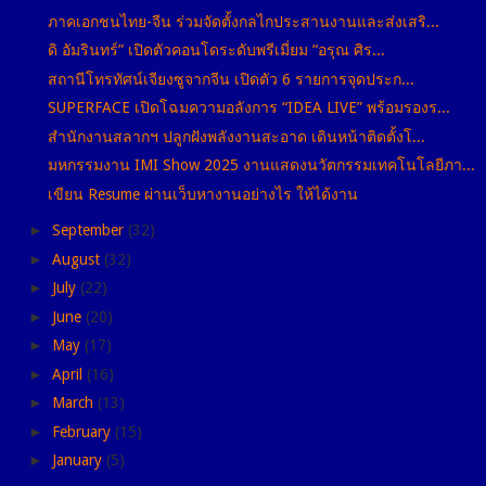
ภาคเอกชนไทย-จีน ร่วมจัดตั้งกลไกประสานงานและส่งเสริ...
ดิ อัมรินทร์” เปิดตัวคอนโดระดับพรีเมี่ยม “อรุณ ศิร...
สถานีโทรทัศน์เจียงซูจากจีน เปิดตัว 6 รายการจุดประก...
SUPERFACE เปิดโฉมความอลังการ “IDEA LIVE” พร้อมรองร...
สำนักงานสลากฯ ปลูกฝังพลังงานสะอาด เดินหน้าติดตั้งโ...
มหกรรมงาน IMI Show 2025 งานแสดงนวัตกรรมเทคโนโลยีภา...
เขียน Resume ผ่านเว็บหางานอย่างไร ให้ได้งาน
►
September
(32)
►
August
(32)
►
July
(22)
►
June
(20)
►
May
(17)
►
April
(16)
►
March
(13)
►
February
(15)
►
January
(5)