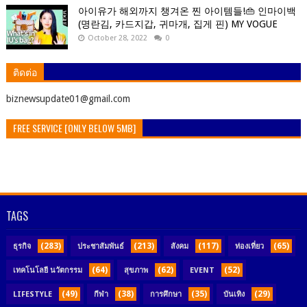
아이유가 해외까지 챙겨온 찐 아이템들!👜 인마이백
(명란김, 카드지갑, 귀마개, 집게 핀) MY VOGUE
October 28, 2022
0
ติดต่อ
ิbiznewsupdate01@gmail.com
FREE SERVICE [ONLY BELOW 5MB]
TAGS
(283)
(213)
(117)
(65)
ธุรกิจ
ประชาสัมพันธ์
สังคม
ท่องเที่ยว
(64)
(62)
(52)
เทคโนโลยี นวัตกรรม
สุขภาพ
EVENT
(49)
(38)
(35)
(29)
LIFESTYLE
กีฬา
การศึกษา
บันเทิง