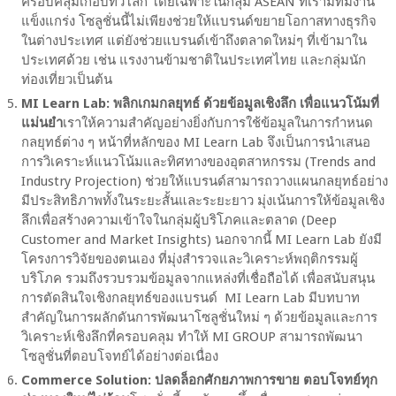
ครอบคลุมเกือบทั่วโลก โดยเฉพาะในกลุ่ม ASEAN ที่เรามีทีมงาน
แข็งแกร่ง โซลูชั่นนี้ไม่เพียงช่วยให้แบรนด์ขยายโอกาสทางธุรกิจ
ในต่างประเทศ แต่ยังช่วยแบรนด์เข้าถึงตลาดใหม่ๆ ที่เข้ามาใน
ประเทศด้วย เช่น แรงงานข้ามชาติในประเทศไทย และกลุ่มนัก
ท่องเที่ยวเป็นต้น
MI Learn Lab: พลิกเกมกลยุทธ์ ด้วยข้อมูลเชิงลึก เพื่อแนวโน้มที่
แม่นยำ
เราให้ความสำคัญอย่างยิ่งกับการใช้ข้อมูลในการกำหนด
กลยุทธ์ต่าง ๆ หน้าที่หลักของ MI Learn Lab จึงเป็นการนำเสนอ
การวิเคราะห์แนวโน้มและทิศทางของอุตสาหกรรม (Trends and
Industry Projection) ช่วยให้แบรนด์สามารถวางแผนกลยุทธ์อย่าง
มีประสิทธิภาพทั้งในระยะสั้นและระยะยาว มุ่งเน้นการให้ข้อมูลเชิง
ลึกเพื่อสร้างความเข้าใจในกลุ่มผู้บริโภคและตลาด (Deep
Customer and Market Insights) นอกจากนี้ MI Learn Lab ยังมี
โครงการวิจัยของตนเอง ที่มุ่งสำรวจและวิเคราะห์พฤติกรรมผู้
บริโภค รวมถึงรวบรวมข้อมูลจากแหล่งที่เชื่อถือได้ เพื่อสนับสนุน
การตัดสินใจเชิงกลยุทธ์ของแบรนด์ MI Learn Lab มีบทบาท
สำคัญในการผลักดันการพัฒนาโซลูชั่นใหม่ ๆ ด้วยข้อมูลและการ
วิเคราะห์เชิงลึกที่ครอบคลุม ทำให้ MI GROUP สามารถพัฒนา
โซลูชั่นที่ตอบโจทย์ได้อย่างต่อเนื่อง
Commerce Solution: ปลดล็อกศักยภาพการขาย ตอบโจทย์ทุก