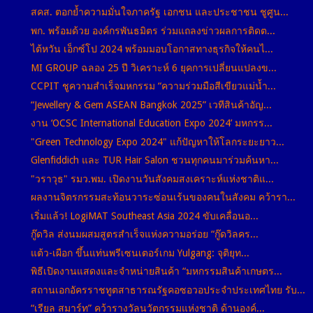
สคส. ตอกย้ำความมั่นใจภาครัฐ เอกชน และประชาชน ชูศูน...
พก. พร้อมด้วย องค์กรพันธมิตร ร่วมแถลงข่าวผลการติดต...
ไต้หวัน เอ็กซ์โป 2024 พร้อมมอบโอกาสทางธุรกิจให้คนไ...
MI GROUP ฉลอง 25 ปี วิเคราะห์ 6 ยุคการเปลี่ยนแปลงข...
CCPIT ชูความสำเร็จมหกรรม “ความร่วมมือสีเขียวแม่น้ำ...
“Jewellery & Gem ASEAN Bangkok 2025” เวทีสินค้าอัญ...
งาน ‘OCSC International Education Expo 2024’ มหกรร...
"Green Technology Expo 2024" แก้ปัญหาให้โลกระยะยาว...
Glenfiddich และ TUR Hair Salon ชวนทุกคนมาร่วมค้นหา...
"วราวุธ" รมว.พม. เปิดงานวันสังคมสงเคราะห์แห่งชาติแ...
ผลงานจิตรกรรมสะท้อนวาระซ่อนเร้นของคนในสังคม คว้ารา...
เริ่มแล้ว! LogiMAT Southeast Asia 2024 ขับเคลื่อนอ...
กู๊ดวิล ส่งนมผสมสูตรสำเร็จแห่งความอร่อย “กู๊ดวิลคร...
แต้ว-เผือก ขึ้นแท่นพรีเซนเตอร์เกม Yulgang: จุติยุท...
พิธีเปิดงานแสดงและจำหน่ายสินค้า “มหกรรมสินค้าเกษตร...
สถานเอกอัครราชทูตสาธารณรัฐคอซอวอประจำประเทศไทย รับ...
“เรียล สมาร์ท” คว้ารางวัลนวัตกรรมแห่งชาติ ด้านองค์...