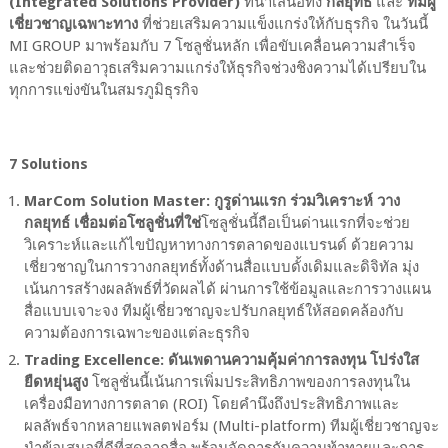
(Integrated Solutions Provider)
ที่นำเสนอทั้ง
กลยุทธ์
และ
ทีมผู้
เชี่ยวชาญเฉพาะทาง
ที่ช่วยเสริมความแข็งแกร่งให้กับธุรกิจ ในวันนี้
MI GROUP มาพร้อมกับ 7 โซลูชั่นหลัก เพื่อขับเคลื่อนความสำเร็จ
และช่วยติดอาวุธเสริมความแกร่งให้ธุรกิจช่วงชิงความได้เปรียบใน
ทุกการแข่งขันในสมรภูมิธุรกิจ
7 Solutions
MarCom Solution Master: กูรูด่านแรก ร่วมวิเคราะห์ วาง
กลยุทธ์ เชื่อมต่อโซลูชั่นที่ใช่
โซลูชั่นนี้ถือเป็นด่านแรกที่จะช่วย
วิเคราะห์และแก้ไขปัญหาทางการตลาดของแบรนด์ ด้วยความ
เชี่ยวชาญในการวางกลยุทธ์ทั้งด้านสื่อแบบดั้งเดิมและดิจิทัล มุ่ง
เน้นการสร้างผลลัพธ์ที่วัดผลได้ ผ่านการใช้ข้อมูลและการวางแผน
สื่อแบบเจาะจง ทีมผู้เชี่ยวชาญจะปรับกลยุทธ์ให้สอดคล้องกับ
ความต้องการเฉพาะของแต่ละธุรกิจ
Trading Excellence: ดันเพดานความคุ้มค่าการลงทุน โปร่งใส
ยืดหยุ่นสูง
โซลูชั่นนี้เน้นการเพิ่มประสิทธิภาพของการลงทุนใน
เครื่องมือทางการตลาด (ROI) โดยคำนึงถึงประสิทธิภาพและ
ผลลัพธ์จากหลายแพลตฟอร์ม (Multi-platform) ทีมผู้เชี่ยวชาญจะ
นำข้อเสนอที่ดีที่สุดจากสื่อ พร้อมจัดการกับความท้าทายและการ