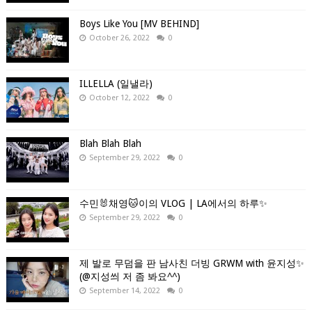
Boys Like You [MV BEHIND]
October 26, 2022
0
ILLELLA (일낼라)
October 12, 2022
0
Blah Blah Blah
September 29, 2022
0
수민🐰채영🐱이의 VLOG | LA에서의 하루✨
September 29, 2022
0
제 발로 무덤을 판 남사친 더빙 GRWM with 윤지성✨
(@지성씌 저 좀 봐요^^)
September 14, 2022
0