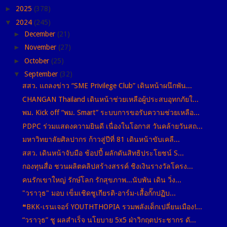
►
2025
(378)
▼
2024
(245)
►
December
(21)
►
November
(27)
►
October
(25)
▼
September
(32)
สสว. แถลงข่าว “SME Privilege Club” เดินหน้าผนึกพัน...
CHANGAN Thailand เดินหน้าช่วยเหลือผู้ประสบอุทกภัยใ...
พม. Kick off “พม. Smart” ระบบการขอรับความช่วยเหลือ...
PDPC ร่วมแสดงความยินดี เนื่องในโอกาส วันคล้ายวันสถ...
มหาวิทยาลัยศิลปากร ก้าวสู่ปีที่ 81 เดินหน้าขับเคลื...
สสว. เดินหน้าจับมือ ช้อปปี้ ผลักดันสิทธิประโยชน์ S...
กองทุนสื่อ ชวนผลิตคลิปสร้างสรรค์ ชิงเงินรางวัลโครง...
คนรักเขาใหญ่ รักษ์โลก รักสุขภาพ...นับพัน เดิน วิ่ง...
"วราวุธ" มอบ เข็มเชิดชูเกียรติ-อาร์ม-เสื้อกั๊กปฏิบ...
❝BKK-เรนเจอร์ YOUTHTHOPIA รวมพลังเด็กเปลี่ยนเมือง!...
“วราวุธ” ชู ผลสำเร็จ นโยบาย 5x5 ฝ่าวิกฤตประชากร ดั...