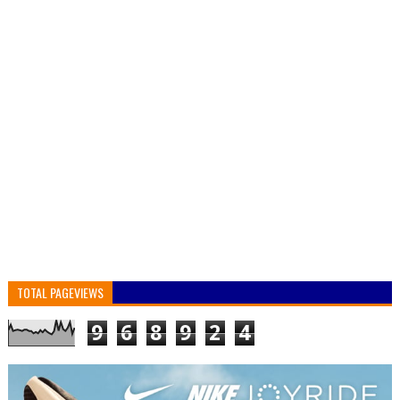
TOTAL PAGEVIEWS
9
6
8
9
2
4