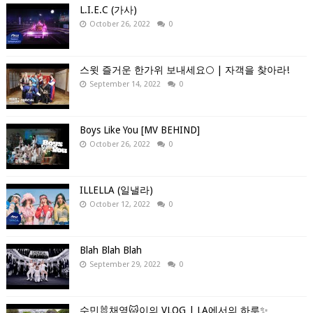
L.I.E.C (가사)
October 26, 2022
0
스윗 즐거운 한가위 보내세요🌕 | 자객을 찾아라!
September 14, 2022
0
Boys Like You [MV BEHIND]
October 26, 2022
0
ILLELLA (일낼라)
October 12, 2022
0
Blah Blah Blah
September 29, 2022
0
수민🐰채영🐱이의 VLOG | LA에서의 하루✨