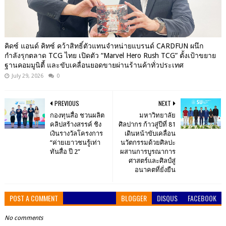
คิดซ์ แอนด์ คิทซ์ คว้าสิทธิ์ตัวแทนจำหน่ายแบรนด์ CARDFUN ผนึก
กำลังรุกตลาด TCG ไทย เปิดตัว “Marvel Hero Rush TCG” ตั้งเป้าขยาย
ฐานคอมมูนิตี้ และขับเคลื่อนยอดขายผ่านร้านค้าทั่วประเทศ
July 29, 2026
0
PREVIOUS
NEXT
กองทุนสื่อ ชวนผลิต
มหาวิทยาลัย
คลิปสร้างสรรค์ ชิง
ศิลปากร ก้าวสู่ปีที่ 81
เงินรางวัลโครงการ
เดินหน้าขับเคลื่อน
“ค่ายเยาวชนรู้เท่า
นวัตกรรมด้วยศิลปะ
ทันสื่อ ปี 2”
ผสานการบูรณาการ
ศาสตร์และศิลป์สู่
อนาคตที่ยั่งยืน
POST A COMMENT
BLOGGER
DISQUS
FACEBOOK
No comments