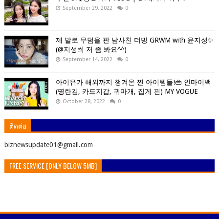
September 29, 2022
0
제 발로 무덤을 판 남사친 더빙 GRWM with 윤지성✨
(@지성씌 저 좀 봐요^^)
September 14, 2022
0
아이유가 해외까지 챙겨온 찐 아이템들!👜 인마이백
(명란김, 카드지갑, 귀마개, 집게 핀) MY VOGUE
October 28, 2022
0
ติดต่อ
ิbiznewsupdate01@gmail.com
FREE SERVICE [ONLY BELOW 5MB]