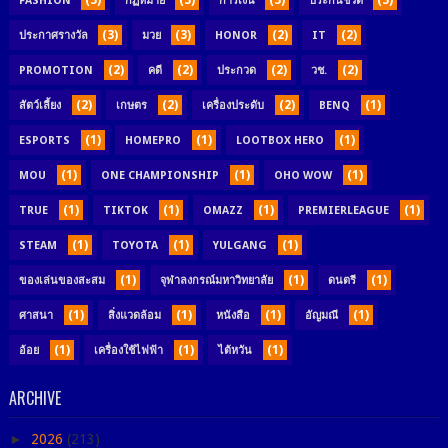
(3)
(3)
(3)
(3)
FASHION
กฏหมาย
การเงิน
ประกันชีวิต
(3)
(3)
(2)
(2)
ประกาศรางวัล
มวย
HONOR
IT
(2)
(2)
(2)
(2)
PROMOTION
คดี
ประกวด
วช.
(2)
(2)
(2)
(1)
สัตว์เลี้ยง
เกษตร
เครื่องประดับ
BENQ
(1)
(1)
(1)
ESPORTS
HOMEPRO
LOOTBOX HERO
(1)
(1)
(1)
MOU
ONE CHAMPIONSHIP
OHO WOW
(1)
(1)
(1)
(1)
TRUE
TIKTOK
OMAZZ
PREMIERLEAGUE
(1)
(1)
(1)
STEAM
TOYOTA
YULGANG
(1)
(1)
(1)
ของเล่นของสะสม
จุฬาลงกรณ์มหาวิทยาลัย
ดนตรี
(1)
(1)
(1)
(1)
ศาสนา
สิ่งแวดล้อม
หนังสือ
อัญมณี
(1)
(1)
(1)
อ้อย
เครื่องใช้ไฟฟ้า
ไต้หวัน
ARCHIVE
►
2026
(213)