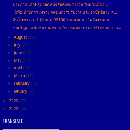
ประกาศแล้ว! สุดยอดหนังสือดีเด่นรางวัล “เซเว่นบุ๊คอ...
"พิพัฒน์"ปิดกระทรวง จัดมหกรรมรับงานและอาชีพอิสระ ส...
อินโนพาวเวอร์ ดึงกลุ่ม RE100 ร่วมสัมมนา "พลังงานสะ...
ขอเชิญศาสนิกชนร่วมกราบสักการะพระบรมสารีริกธาตุ จาก...
►
August
(32)
►
July
(22)
►
June
(20)
►
May
(17)
►
April
(16)
►
March
(13)
►
February
(15)
►
January
(5)
►
2023
(77)
►
2022
(55)
TRANSLATE