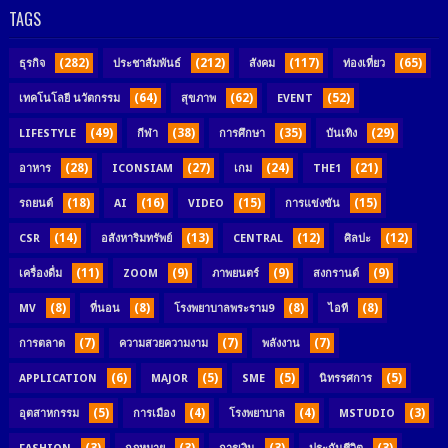
TAGS
(282)
(212)
(117)
(65)
ธุรกิจ
ประชาสัมพันธ์
สังคม
ท่องเที่ยว
(64)
(62)
(52)
เทคโนโลยี นวัตกรรม
สุขภาพ
EVENT
(49)
(38)
(35)
(29)
LIFESTYLE
กีฬา
การศึกษา
บันเทิง
(28)
(27)
(24)
(21)
อาหาร
ICONSIAM
เกม
THE1
(18)
(16)
(15)
(15)
รถยนต์
AI
VIDEO
การแข่งขัน
(14)
(13)
(12)
(12)
CSR
อสังหาริมทรัพย์
CENTRAL
ศิลปะ
(11)
(9)
(9)
(9)
เครื่องดื่ม
ZOOM
ภาพยนตร์
สงกรานต์
(8)
(8)
(8)
(8)
MV
ที่นอน
โรงพยาบาลพระราม9
ไอที
(7)
(7)
(7)
การตลาด
ความสวยความงาม
พลังงาน
(6)
(5)
(5)
(5)
APPLICATION
MAJOR
SME
นิทรรศการ
(5)
(4)
(4)
(3)
อุตสาหกรรม
การเมือง
โรงพยาบาล
MSTUDIO