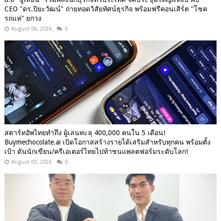
CEO "ดร.ปิยะวัฒน์" ถ่ายทอดวิสัยทัศน์ธุรกิจ พร้อมฟรีคอนเสิร์ต "โชค
รถแห่" ยกวง
August 06, 2026
0
สตาร์ทอัพไทยทำถึง ผู้เล่นทะลุ 400,000 คนใน 5 เดือน!
Buymechocolate.ai เปิดโอกาสสร้างรายได้เสริมสำหรับทุกคน พร้อมตั้ง
เป้า ดันนักเขียน/ครีเอเตอร์ไทยไปท้าชนแพลตฟอร์มระดับโลก!
August 03, 2026
0