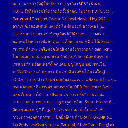
สสว. มอบรางวัลผู้ให้บริการทางธุรกิจ (BDSP) ดีเด่น ...
PDPC จัดกิจกรรมให้ความรู้ครั้งสำคัญ ในงาน PDPC Sec...
Bartercard Thailand จัดงาน National Networking 202...
อาณา ดีเวลอปเมนท์ แต่งตั้ง ไนท์แฟรงค์ ชาร์เตอร์ (ป...
DITP มอบประกาศฯ เชิดชูเกียรติผู้ได้รับตรา T Mark ป...
สมาคมไทย-กว่างซีมอบทุนการศึกษา และ MOU ให้ต่อเนื่อ...
รพ.รามคำแหง เตรียมจัดใหญ่! งานวิ่งการกุศล “Ram Her...
ไอคอนสยาม เมืองสุขสยาม จับมือเครือข่ายพันธมิตรร่วม...
เฟรเซอร์ส พร็อพเพอร์ตี้ จัดแคมเปญใหญ่แห่งปี ผ่านโฆ...
มาถึงครึ่งทางแล้วกับการเดินสายฉีดวัคซีนไข้หวัดใหญ่...
ECOM Thailand เตรียมพร้อมจัดงานมหกรรมอีคอมเมิร์ซแห...
กรมพัฒนาธุรกิจการค้า มอบรางวัล ‘DBD Influencer Awa...
แฮนดี้แมน ออโต้ “แบ่งปันสุข สร้างรอยยิ้ม” สานต่อพ...
PDPC มอบหมาย PDPC Eagle Eye เตรียมเรียกหน่วยงานที่...
อัพเกรดความรู้ “เกื้อกูลLEs คน ของ ตลาด โมเดล” เพิ...
“กระทรวงอุตสาหกรรม” เปิดบิ๊กอีเวนต์ “CRAFT DRINK b...
ไมเดียประเทศไทย ร่วมงาน Bangkok RHVAC and Bangkok ...