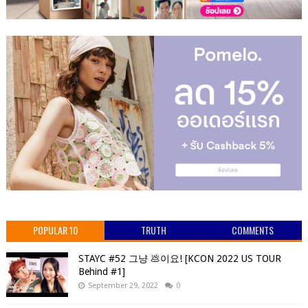
POPULAR 10
TRUTH
COMMENTS
STAYC #52 그냥 💩이요! [KCON 2022 US TOUR
Behind #1]
September 29, 2022
0