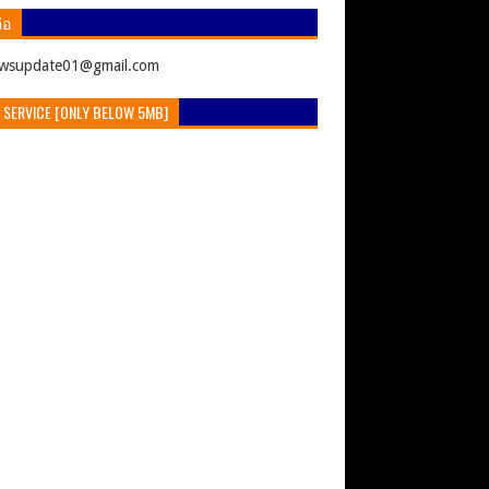
่อ
ewsupdate01@gmail.com
 SERVICE [ONLY BELOW 5MB]