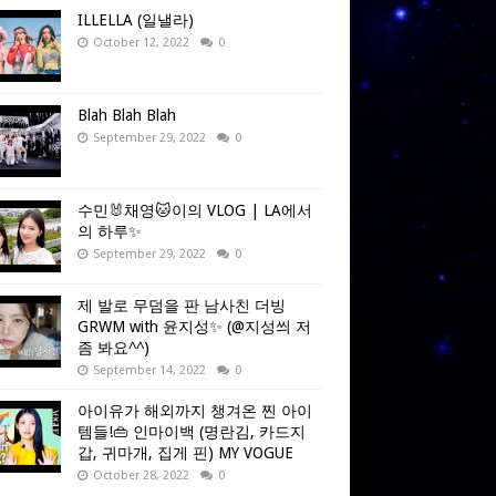
ILLELLA (일낼라)
October 12, 2022
0
Blah Blah Blah
September 29, 2022
0
수민🐰채영🐱이의 VLOG | LA에서
의 하루✨
September 29, 2022
0
제 발로 무덤을 판 남사친 더빙
GRWM with 윤지성✨ (@지성씌 저
좀 봐요^^)
September 14, 2022
0
아이유가 해외까지 챙겨온 찐 아이
템들!👜 인마이백 (명란김, 카드지
갑, 귀마개, 집게 핀) MY VOGUE
October 28, 2022
0