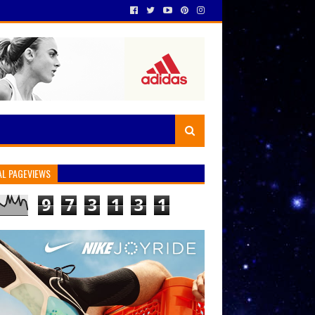
AL PAGEVIEWS
9
7
3
1
3
1