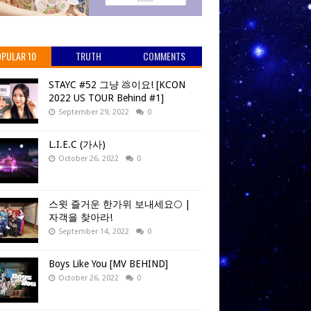
PULAR 10
TRUTH
COMMENTS
STAYC #52 그냥 💩이요! [KCON
2022 US TOUR Behind #1]
September 29, 2022
0
L.I.E.C (가사)
October 26, 2022
0
스윗 즐거운 한가위 보내세요🌕 |
자객을 찾아라!
September 14, 2022
0
Boys Like You [MV BEHIND]
October 26, 2022
0