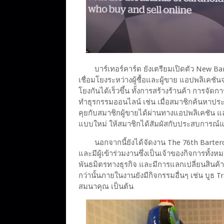
บาร์เทอร์คาร์ด ยังเตรียมเปิดตัว New B
เชื่อมโยงระหว่างผู้ซื้อและผู้ขาย แอปพลิเคชันจ
โยงกันได้เร็วขึ้น ทั้งการสร้างร้านค้า การจั
ทำธุรกรรมออนไลน์ เช่น เมื่อสมาชิกค้นหาประ
คุยกับสมาชิกผู้ขายได้ผ่านทางแอปพลิเคชัน แล
แบบใหม่ ให้สมาชิกได้สัมผัสกับประสบการณ์แ
นอกจากนี้ยังได้จัดงาน The 76th Barter
และมีผู้เข้าร่วมงานซึ่งเป็นเจ้าของกิจการทั้งหม
พันธมิตรทางธุรกิจ และมีการแลกเปลี่ยนสินค้
กว่านั้นภายในงานยังมีกิจกรรมอื่นๆ เช่น บูธ
สมนาคุณ เป็นต้น