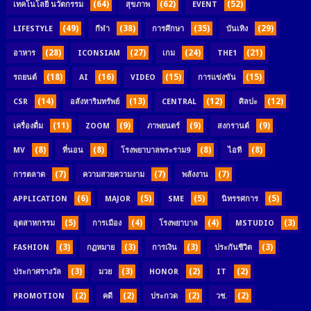
(64)
(62)
(52)
เทคโนโลยี นวัตกรรม
สุขภาพ
EVENT
(49)
(38)
(35)
(29)
LIFESTYLE
กีฬา
การศึกษา
บันเทิง
(28)
(27)
(24)
(21)
อาหาร
ICONSIAM
เกม
THE1
(18)
(16)
(15)
(15)
รถยนต์
AI
VIDEO
การแข่งขัน
(14)
(13)
(12)
(12)
CSR
อสังหาริมทรัพย์
CENTRAL
ศิลปะ
(11)
(9)
(9)
(9)
เครื่องดื่ม
ZOOM
ภาพยนตร์
สงกรานต์
(8)
(8)
(8)
(8)
MV
ที่นอน
โรงพยาบาลพระราม9
ไอที
(7)
(7)
(7)
การตลาด
ความสวยความงาม
พลังงาน
(6)
(5)
(5)
(5)
APPLICATION
MAJOR
SME
นิทรรศการ
(5)
(4)
(4)
(3)
อุตสาหกรรม
การเมือง
โรงพยาบาล
MSTUDIO
(3)
(3)
(3)
(3)
FASHION
กฏหมาย
การเงิน
ประกันชีวิต
(3)
(3)
(2)
(2)
ประกาศรางวัล
มวย
HONOR
IT
(2)
(2)
(2)
(2)
PROMOTION
คดี
ประกวด
วช.