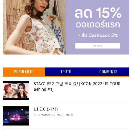
POPULAR 10
TRUTH
COMMENTS
STAYC #52 그냥 💩이요! [KCON 2022 US TOUR
Behind #1]
L.I.E.C (가사)
October 26, 2022
0