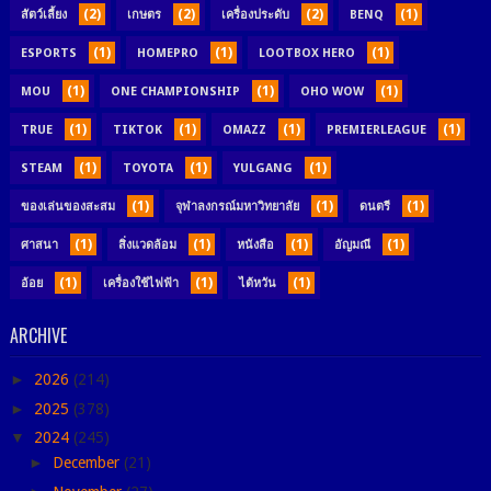
(2)
(2)
(2)
(1)
สัตว์เลี้ยง
เกษตร
เครื่องประดับ
BENQ
(1)
(1)
(1)
ESPORTS
HOMEPRO
LOOTBOX HERO
(1)
(1)
(1)
MOU
ONE CHAMPIONSHIP
OHO WOW
(1)
(1)
(1)
(1)
TRUE
TIKTOK
OMAZZ
PREMIERLEAGUE
(1)
(1)
(1)
STEAM
TOYOTA
YULGANG
(1)
(1)
(1)
ของเล่นของสะสม
จุฬาลงกรณ์มหาวิทยาลัย
ดนตรี
(1)
(1)
(1)
(1)
ศาสนา
สิ่งแวดล้อม
หนังสือ
อัญมณี
(1)
(1)
(1)
อ้อย
เครื่องใช้ไฟฟ้า
ไต้หวัน
ARCHIVE
►
2026
(214)
►
2025
(378)
▼
2024
(245)
►
December
(21)