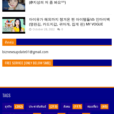
(@지성씌 저 좀 봐요^^)
아이유가 해외까지 챙겨온 찐 아이템들!👜 인마이백
(명란김, 카드지갑, 귀마개, 집게 핀) MY VOGUE
October 28, 2022
0
ติดต่อ
ิbiznewsupdate01@gmail.com
FREE SERVICE [ONLY BELOW 5MB]
TAGS
(282)
(213)
(117)
(65)
ธุรกิจ
ประชาสัมพันธ์
สังคม
ท่องเที่ยว