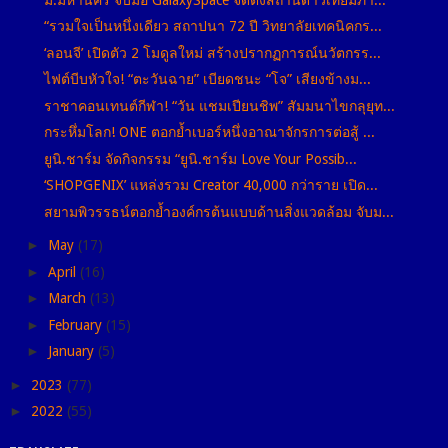
“รวมใจเป็นหนึ่งเดียว สถาปนา 72 ปี วิทยาลัยเทคนิคกร...
‘ลอนจี’ เปิดตัว 2 โมดูลใหม่ สร้างปรากฏการณ์นวัตกรร...
ไฟต์บีบหัวใจ! “ตะวันฉาย” เบียดชนะ “โจ” เสียงข้างม...
ราชาคอนเทนต์กีฬา! “วัน แชมเปียนชิพ” สัมมนาไขกลุยุท...
กระหึ่มโลก! ONE ตอกย้ำเบอร์หนึ่งอาณาจักรการต่อสู้ ...
ยูนิ.ชาร์ม จัดกิจกรรม “ยูนิ.ชาร์ม Love Your Possib...
‘SHOPGENIX’ แหล่งรวม Creator 40,000 กว่าราย เปิด...
สยามพิวรรธน์ตอกย้ำองค์กรต้นแบบด้านสิ่งแวดล้อม จับม...
►
May
(17)
►
April
(16)
►
March
(13)
►
February
(15)
►
January
(5)
►
2023
(77)
►
2022
(55)