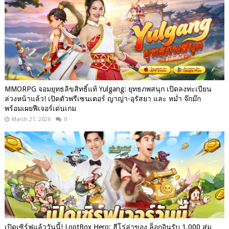
MMORPG จอมยุทธลิขสิทธิ์แท้ Yulgang: ยุทธภพสนุก เปิดลงทะเบียน
ล่วงหน้าแล้ว! เปิดตัวพรีเซนเตอร์ ญาญ่า-อุรัสยา และ หม่ำ จ๊กม๊ก
พร้อมเผยฟีเจอร์เด่นเกม
March 21, 2026
0
เปิดเซิร์ฟแล้ววันนี้! LootBox Hero: ฮีโร่ล่าของ ล็อกอินรับ 1,000 สุ่ม