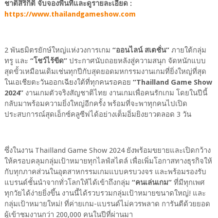
ชาติสิริกิติ์ จับจองพื้นที่และดูรายละเอียด :
https://www.thailandgameshow.com
2 พันธมิตรยักษ์ใหญ่แห่งวงการเกม
“ออนไลน์ สเตชั่น”
ภายใต้กลุ่ม
ทรู และ
“โชว์ไร้ขีด”
ประกาศนับถอยหลังสู่ความสนุก จัดหนักแบบ
สุดขั้วเหมือนเดิมเช่นทุกปีกับสุดยอดมหกรรมงานเกมที่ยิ่งใหญ่ที่สุด
ในเอเชียตะวันออกเฉียงใต้ที่ทุกคนรอคอย
“Thailland Game Show
2024”
งานเกมตัวจริงสัญชาติไทย งานเกมเพื่อคนรักเกม โดยในปีนี้
กลับมาพร้อมความยิ่งใหญ่อีกครั้ง พร้อมที่จะพาทุกคนไปเปิด
ประสบการณ์สุดเอ็กซ์คลูซีฟได้อย่างเต็มอิ่มยิงยาวตลอด 3 วัน
ซึ่งในงาน Thailland Game Show 2024 ยังพร้อมขยายและเปิดกว้าง
ให้ครอบคลุมกลุ่มเป้าหมายทุกไลฟ์สไตล์ เพื่อเพิ่มโอกาสทางธุรกิจให้
กับทุกภาคส่วนในอุตสาหกรรมเกมแบบครบวงจร และพร้อมรองรับ
แบรนด์ชั้นนำจากทั่วโลกให้ได้เข้าถึงกลุ่ม
“คนเล่นเกม”
ที่มีทุกเพศ
ทุกวัยได้ง่ายยิ่งขึ้น งานนี้ได้รวบรวมกลุ่มเป้าหมายขนาดใหญ่! และ
กลุ่มเป้าหมายใหม่! ที่ค่ายเกม-แบรนด์ไม่ควรพลาด การันตีด้วยยอด
ผู้เข้าชมงานกว่า 200,000 คนในปีที่ผ่านมา