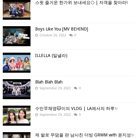
스윗 즐거운 한가위 보내세요🌕 | 자객을 찾아라!
Boys Like You [MV BEHIND]
October 26, 2022
0
ILLELLA (일낼라)
Blah Blah Blah
September 29, 2022
0
수민🐰채영🐱이의 VLOG | LA에서의 하루✨
September 29, 2022
0
제 발로 무덤을 판 남사친 더빙 GRWM with 윤지성✨