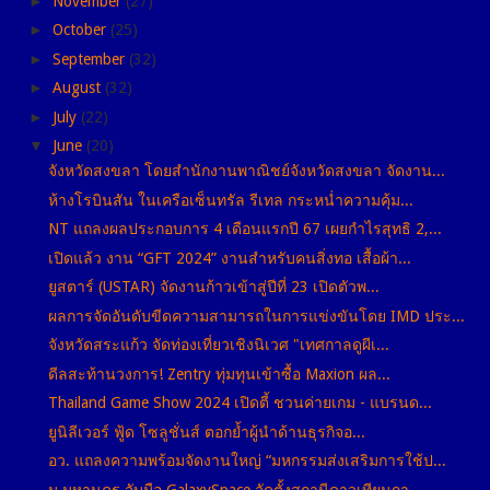
►
November
(27)
►
October
(25)
►
September
(32)
►
August
(32)
►
July
(22)
▼
June
(20)
จังหวัดสงขลา โดยสำนักงานพาณิชย์จังหวัดสงขลา จัดงาน...
ห้างโรบินสัน ในเครือเซ็นทรัล รีเทล กระหน่ำความคุ้ม...
NT แถลงผลประกอบการ 4 เดือนแรกปี 67 เผยกำไรสุทธิ 2,...
เปิดแล้ว งาน “GFT 2024” งานสำหรับคนสิ่งทอ เสื้อผ้า...
ยูสตาร์ (USTAR) จัดงานก้าวเข้าสู่ปีที่ 23 เปิดตัวพ...
ผลการจัดอันดับขีดความสามารถในการแข่งขันโดย IMD ประ...
จังหวัดสระแก้ว จัดท่องเที่ยวเชิงนิเวศ "เทศกาลดูผีเ...
ดีลสะท้านวงการ! Zentry ทุ่มทุนเข้าซื้อ Maxion ผล...
Thailand Game Show 2024 เปิดตี้ ชวนค่ายเกม - แบรนด...
ยูนิลีเวอร์ ฟู้ด โซลูชั่นส์ ตอกย้ำผู้นำด้านธุรกิจอ...
อว. แถลงความพร้อมจัดงานใหญ่ “มหกรรมส่งเสริมการใช้ป...
ม.มหานคร จับมือ GalaxySpace จัดตั้งสถานีดาวเทียมภา...