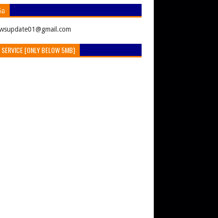
่อ
ewsupdate01@gmail.com
 SERVICE [ONLY BELOW 5MB]