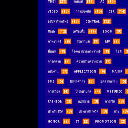
(21)
(18)
(16)
THE1
รถยนต์
AI
(15)
(15)
(14)
VIDEO
การแข่งขัน
CSR
(13)
(12)
อสังหาริมทรัพย์
CENTRAL
(12)
(11)
(9)
ศิลปะ
เครื่องดื่ม
ZOOM
(9)
(9)
(8)
ภาพยนตร์
สงกรานต์
MV
(8)
(8)
(
ที่นอน
โรงพยาบาลพระราม9
ไอที
(7)
(7)
การตลาด
ความสวยความงาม
(7)
(6)
(
พลังงาน
APPLICATION
MAJOR
(5)
(5)
(5)
SME
นิทรรศการ
อุตสาหกรรม
(4)
(4)
การเมือง
โรงพยาบาล
MSTUDIO
(3)
(3)
(3)
FASHION
กฏหมาย
การเงิน
(3)
(3)
(3)
ประกันชีวิต
ประกาศรางวัล
มวย
(2)
(2)
(2)
HONOR
IT
PROMOTION