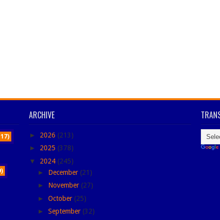
ARCHIVE
TRANS
►
2026
(213)
117)
►
2025
(378)
▼
2024
(245)
9)
►
December
(21)
►
November
(27)
►
October
(25)
►
September
(32)