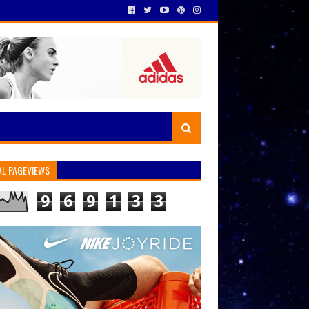
AL PAGEVIEWS
9
6
9
1
3
3