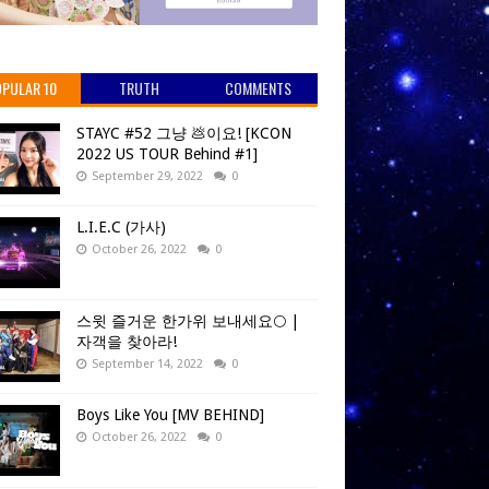
PULAR 10
TRUTH
COMMENTS
STAYC #52 그냥 💩이요! [KCON
2022 US TOUR Behind #1]
September 29, 2022
0
L.I.E.C (가사)
October 26, 2022
0
스윗 즐거운 한가위 보내세요🌕 |
자객을 찾아라!
September 14, 2022
0
Boys Like You [MV BEHIND]
October 26, 2022
0