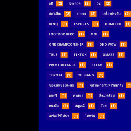
(2)
(2)
(2)
คดี
ประกวด
วช.
(2)
(2)
(2)
สัตว์เลี้ยง
เกษตร
เครื่องประดับ
(1)
(1)
(1)
BENQ
ESPORTS
HOMEPRO
(1)
(1)
LOOTBOX HERO
MOU
(1)
(1)
ONE CHAMPIONSHIP
OHO WOW
(1)
(1)
(1)
TRUE
TIKTOK
OMAZZ
(1)
(1)
PREMIERLEAGUE
STEAM
(1)
(1)
TOYOTA
YULGANG
(1)
(1
ของเล่นของสะสม
จุฬาลงกรณ์มหาวิทยาลัย
(1)
(1)
(1)
ดนตรี
ศาสนา
สิ่งแวดล้อม
(1)
(1)
(1)
หนังสือ
อัญมณี
อ้อย
(1)
(1)
เครื่องใช้ไฟฟ้า
ไต้หวัน