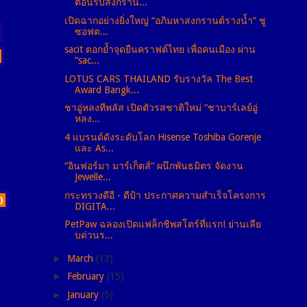
ต้อนรับสงกราน...
เปิดฉากอย่างยิ่งใหญ่ “อภิมหาสงกรานต์รางน้ำ” ชู
ซอฟต...
sacit ตอกย้ำจุดยืนคราฟต์ไทย เพื่อคนเมือง ผ่าน
“sac...
LOTUS CARS THAILAND รับรางวัล The Best
Award Bangk...
ชาอู่หลงทีพลัส เปิดตัวรสชาติใหม่ “ชาบาร์เลย์อู่
หลง...
4 แบรนด์ดังระดับโลก Hisense Toshiba Gorenje
และ As...
“อินฟอร์มา มาร์เก็ตส์” ผนึกพันธมิตร จัดงาน
Jewelle...
กระทรวงดีอี - ดีป้า ประกาศความสำเร็จโครงการ
)
DIGITA...
PetPaw ฉลองเปิดแฟล็กชิพสโตร์ที่แรก! ย่านเลีย
บด่วนร...
►
March
(13)
►
February
(15)
►
January
(5)