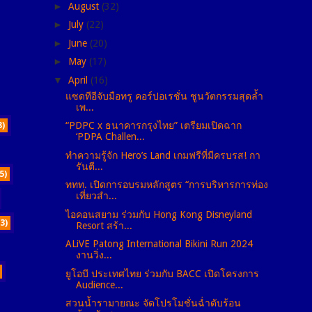
►
August
(32)
►
July
(22)
►
June
(20)
►
May
(17)
▼
April
(16)
แซดทีอีจับมือทรู คอร์ปอเรชั่น ชูนวัตกรรมสุดล้ำ
เพ...
“PDPC x ธนาคารกรุงไทย” เตรียมเปิดฉาก
8)
‘PDPA Challen...
ทำความรู้จัก Hero’s Land เกมฟรีที่มีครบรส! กา
รันตี...
5)
ททท. เปิดการอบรมหลักสูตร “การบริหารการท่อง
เที่ยวสำ...
ไอคอนสยาม ร่วมกับ Hong Kong Disneyland
(3)
Resort สร้า...
ALiVE Patong International Bikini Run 2024
งานวิ่ง...
ยูโอบี ประเทศไทย ร่วมกับ BACC เปิดโครงการ
Audience...
สวนน้ำรามายณะ จัดโปรโมชั่นฉ่ำดับร้อน