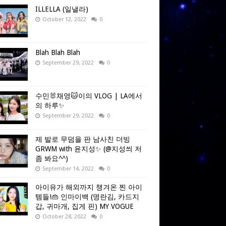
ILLELLA (일낼라)
October 12, 2022
0
Blah Blah Blah
September 29, 2022
0
수민🐰채영🐱이의 VLOG | LA에서
의 하루✨
September 29, 2022
0
제 발로 무덤을 판 남사친 더빙
GRWM with 윤지성✨ (@지성씌 저
좀 봐요^^)
September 14, 2022
0
아이유가 해외까지 챙겨온 찐 아이
템들!👜 인마이백 (명란김, 카드지
갑, 귀마개, 집게 핀) MY VOGUE
October 28, 2022
0