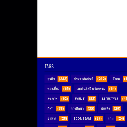
TAGS
(282)
(212)
(
ธุรกิจ
ประชาสัมพันธ์
สังคม
(65)
(64)
ท่องเที่ยว
เทคโนโลยี นวัตกรรม
(62)
(52)
(4
สุขภาพ
EVENT
LIFESTYLE
(38)
(35)
(29)
กีฬา
การศึกษา
บันเทิง
(28)
(27)
(24)
อาหาร
ICONSIAM
เกม