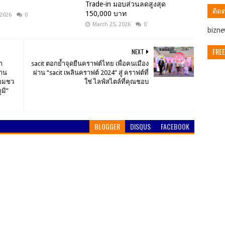
Trade-in มอบส่วนลดสูงสุด
ติดต
150,000 บาท
 2026
0
March 25, 2026
0
ิbizn
FREE
NEXT
า
sacit ตอกย้ำจุดยืนคราฟต์ไทย เพื่อคนเมือง
งาน
ผ่าน “sacit เพลินคราฟต์ 2024” สู่ คราฟต์ที่
้อมชว
ใช่ ไลฟ์สไตล์ที่คุณชอบ
มิ”
BLOGGER
DISQUS
FACEBOOK