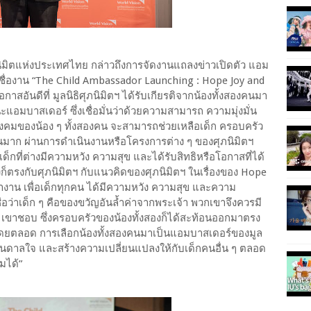
นิมิตแห่งประเทศไทย กล่าวถึงการจัดงานแถลงข่าวเปิดตัว แอม
้ชื่องาน “The Child Ambassador Launching : Hope Joy and
นโอกาสอันดีที่ มูลนิธิศุภนิมิตฯ ได้รับเกียรติจากน้องทั้งสองคนมา
ะแอมบาสเดอร์ ซึ่งเชื่อมั่นว่าด้วยความสามารถ ความมุ่งมั่น
งคมของน้อง ๆ ทั้งสองคน จะสามารถช่วยเหลือเด็ก ครอบครัว
มาก ผ่านการดำเนินงานหรือโครงการต่าง ๆ ของศุภนิมิตฯ
องเด็กที่ต่างมีความหวัง ความสุข และได้รับสิทธิหรือโอกาสที่ได้
ึ่งก็ตรงกับศุภนิมิตฯ กับแนวคิดของศุภนิมิตฯ ในเรื่องของ Hope
าทำงาน เพื่อเด็กทุกคน ได้มีความหวัง ความสุข และความ
เชื่อว่าเด็ก ๆ คือของขวัญอันล้ำค่าจากพระเจ้า พวกเขาจึงควรมี
ัก เขาชอบ ซึ่งครอบครัวของน้องทั้งสองก็ได้สะท้อนออกมาตรง
่นมาโดยตลอด การเลือกน้องทั้งสองคนมาเป็นแอมบาสเดอร์ของมูล
รงบันดาลใจ และสร้างความเปลี่ยนแปลงให้กับเด็กคนอื่น ๆ ตลอด
มได้”