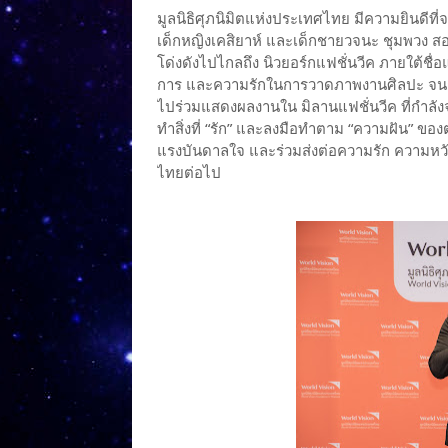
มูลนิธิศุภนิมิตแห่งประเทศไทย มีความยินดีที่จ
เด็กหญิงเคสิยาห์ และเด็กชายวจนะ ชุมพวง สองพี
โด่งดังไปไกลถึง นิวยอร์กแฟชั่นวีค ภายใต้ชื่
การ และความรักในการวาดภาพงานศิลปะ จนกลา
ไปร่วมแสดงผลงานใน มิลานแฟชั่นวีค ที่กำลัง
ทำสิ่งที่ “รัก” และลงมือทำตาม “ความฝัน” ของต
แรงบันดาลใจ และร่วมส่งต่อความรัก ความหวัง
ไทยต่อไป