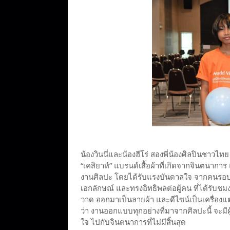
น้องวินนี่และน้องฮีโร่ สองพี่น้องศิลปินชาวไทย
“เคสิยาห์” แบรนด์เสื้อผ้าที่เกิดจากจินตนากา
งานศิลปะ โดยได้รับแรงบันดาลใจ จากคนรอบข้
เอกลักษณ์ และทรงอิทธิพลต่อผู้คน ที่ได้ร
วาด ออกมาเป็นลายผ้า และดีไซน์เป็นเครื่องแต
ว่า งานออกแบบทุกอย่างที่มาจากศิลปะนี้ จะม
ใจ ไปกับจินตนาการที่ไม่มีสิ้นสุด