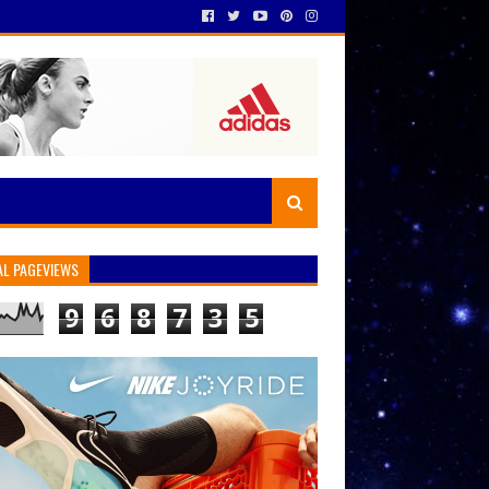
AL PAGEVIEWS
9
6
8
7
3
5