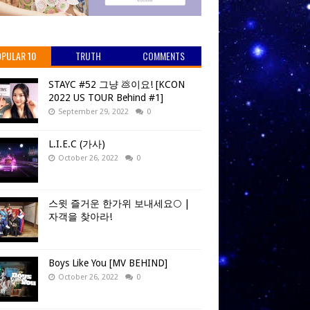
PULAR 10
TRUTH
COMMENTS
STAYC #52 그냥 💩이요! [KCON
2022 US TOUR Behind #1]
September 29, 2022
0
L.I.E.C (가사)
October 26, 2022
0
스윗 즐거운 한가위 보내세요🌕 |
자객을 찾아라!
Boys Like You [MV BEHIND]
October 26, 2022
0