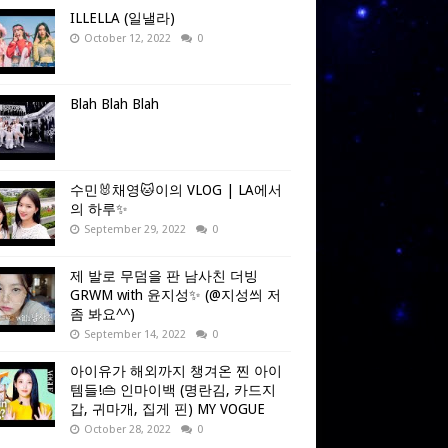
ILLELLA (일낼라)
October 12, 2022
0
Blah Blah Blah
수민🐰채영🐱이의 VLOG | LA에서
의 하루✨
September 29, 2022
0
제 발로 무덤을 판 남사친 더빙
GRWM with 윤지성✨ (@지성씌 저
좀 봐요^^)
September 14, 2022
0
아이유가 해외까지 챙겨온 찐 아이
템들!👜 인마이백 (명란김, 카드지
갑, 귀마개, 집게 핀) MY VOGUE
October 28, 2022
0