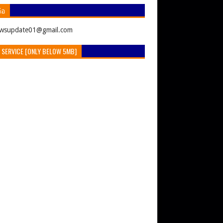
่อ
ewsupdate01@gmail.com
 SERVICE [ONLY BELOW 5MB]