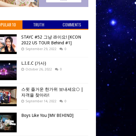
PULAR 10
TRUTH
COMMENTS
STAYC #52 그냥 💩이요! [KCON
2022 US TOUR Behind #1]
September 29, 2022
0
L.I.E.C (가사)
October 26, 2022
0
스윗 즐거운 한가위 보내세요🌕 |
자객을 찾아라!
September 14, 2022
0
Boys Like You [MV BEHIND]