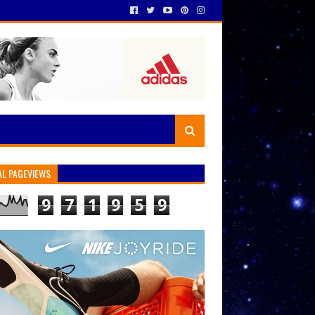
AL PAGEVIEWS
9
7
1
9
5
9