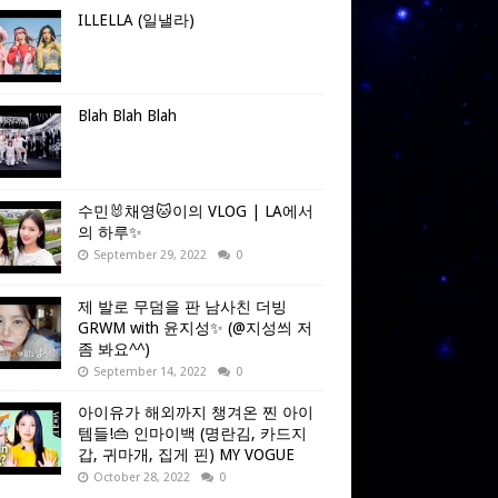
ILLELLA (일낼라)
Blah Blah Blah
수민🐰채영🐱이의 VLOG | LA에서
의 하루✨
September 29, 2022
0
제 발로 무덤을 판 남사친 더빙
GRWM with 윤지성✨ (@지성씌 저
좀 봐요^^)
September 14, 2022
0
아이유가 해외까지 챙겨온 찐 아이
템들!👜 인마이백 (명란김, 카드지
갑, 귀마개, 집게 핀) MY VOGUE
October 28, 2022
0