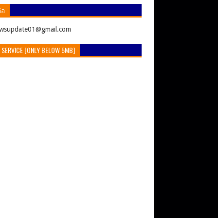
่อ
ewsupdate01@gmail.com
 SERVICE [ONLY BELOW 5MB]