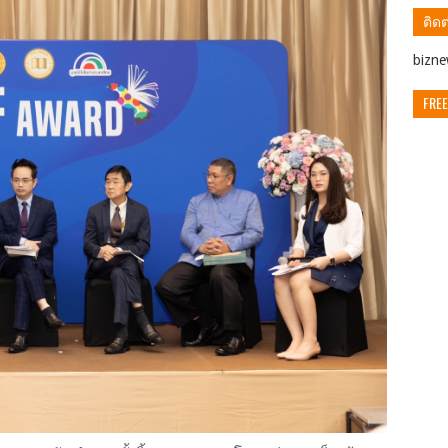
ติดต
ิbizn
FREE